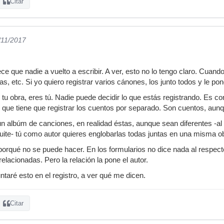
Citar
/11/2017
ce que nadie a vuelto a escribir. A ver, esto no lo tengo claro. Cuan
as, etc. Si yo quiero registrar varios cánones, los junto todos y le po
tu obra, eres tú. Nadie puede decidir lo que estás registrando. Es co
s, que tiene que registrar los cuentos por separado. Son cuentos, aun
r un albúm de canciones, en realidad éstas, aunque sean diferentes -a
uite- tú como autor quieres englobarlas todas juntas en una misma o
orqué no se puede hacer. En los formularios no dice nada al respecto 
lacionadas. Pero la relación la pone el autor.
taré esto en el registro, a ver qué me dicen.
Citar