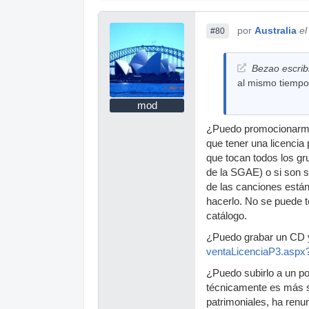
por
Australia
el
#80
Bezao escrib
al mismo tiempo
mod
¿Puedo promocionarme d
que tener una licencia
que tocan todos los gr
de la SGAE) o si son 
de las canciones están
hacerlo. No se puede 
catálogo.
¿Puedo grabar un CD y
ventaLicenciaP3.aspx
¿Puedo subirlo a un p
técnicamente es más se
patrimoniales, ha renu