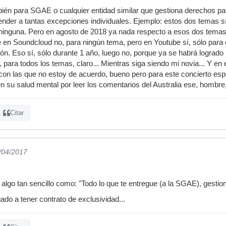
ién para SGAE o cualquier entidad similar que gestiona derechos pa
ender a tantas excepciones individuales. Ejemplo: estos dos temas sí
 ninguna. Pero en agosto de 2018 ya nada respecto a esos dos temas
ue en Soundcloud no, para ningún tema, pero en Youtube sí, sólo para
ión. Eso sí, sólo durante 1 año, luego no, porque ya se habrá logrado
, para todos los temas, claro... Mientras siga siendo mi novia... Y en 
con las que no estoy de acuerdo, bueno pero para este concierto esp
n su salud mental por leer los comentarios del Australia ese, hombre,
Citar
0/04/2017
algo tan sencillo como: "Todo lo que te entregue (a la SGAE), gestion
ado a tener contrato de exclusividad...