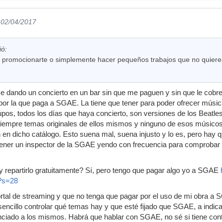
 02/04/2017
ió:
 promocionarte o simplemente hacer pequeños trabajos que no quiere
ando un concierto en un bar sin que me paguen y sin que le cobren 
 por la que paga a SGAE. La tiene que tener para poder ofrecer música 
upos, todos los días que haya concierto, son versiones de los Beatle
siempre temas originales de ellos mismos y ninguno de esos músicos
 en dicho catálogo. Esto suena mal, suena injusto y lo es, pero hay 
tener un inspector de la SGAE yendo con frecuencia para comprobar
 repartirlo gratuitamente? Sí, pero tengo que pagar algo yo a SGAE
?s=28
ortal de streaming y que no tenga que pagar por el uso de mi obra 
ncillo controlar qué temas hay y que esté fijado que SGAE, a indic
nciado a los mismos. Habrá que hablar con SGAE, no sé si tiene con