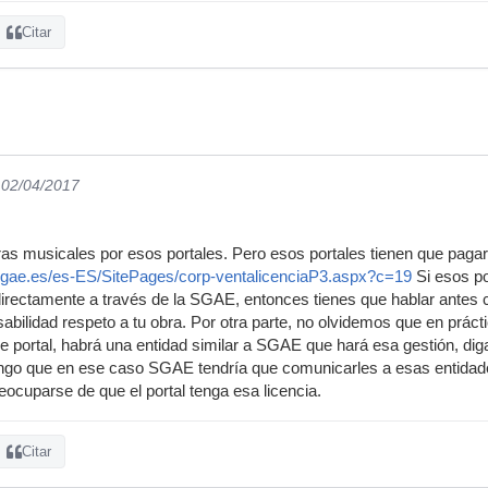
Citar
 02/04/2017
ras musicales por esos portales. Pero esos portales tienen que paga
sgae.es/es-ES/SitePages/corp-ventalicenciaP3.aspx?c=19
Si esos po
indirectamente a través de la SGAE, entonces tienes que hablar antes 
abilidad respeto a tu obra. Por otra parte, no olvidemos que en prá
 portal, habrá una entidad similar a SGAE que hará esa gestión, dig
go que en ese caso SGAE tendría que comunicarles a esas entidades
eocuparse de que el portal tenga esa licencia.
Citar