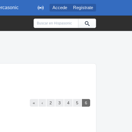

rcasonic
Accede
Regístrate
«
‹
2
3
4
5
6