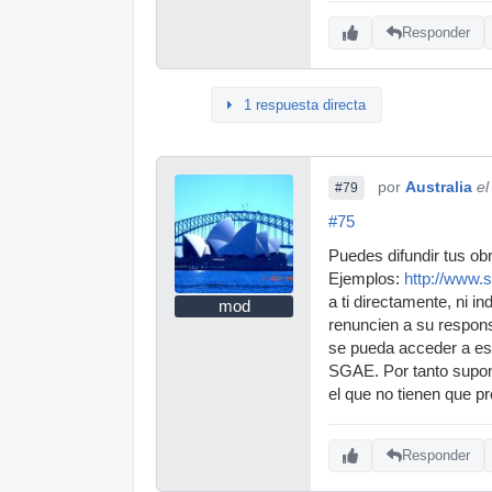
Responder
1 respuesta directa
por
Australia
el
#79
#75
Puedes difundir tus ob
Ejemplos:
http://www.
a ti directamente, ni 
mod
renuncien a su respons
se pueda acceder a ese
SGAE. Por tanto supon
el que no tienen que pr
Responder