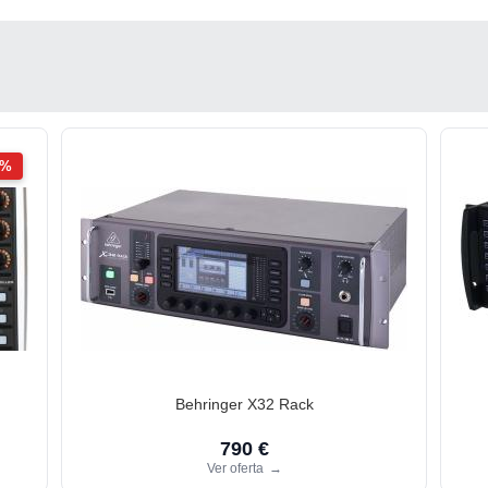
2%
Behringer X32 Rack
790 €
Ver oferta
→