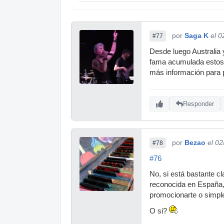
por
Saga K
el 0
#77
Desde luego Australia 
fama acumulada estos 
más información para 
Responder
por
Bezao
el 0
#78
#76
No, si está bastante c
reconocida en España, 
promocionarte o simpl
O si?