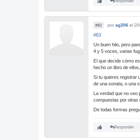
Responder
por
ag206
el 20
#82
#63
Un buen hilo, pero pare
4 y 5 voces, varias fug
El que decide cómo es 
hecho un libro de ello
Si tu quieres registra
de una sonata, o una s
La verdad que no veo p
compuestas por otras re
De todas formas pregun
Responder