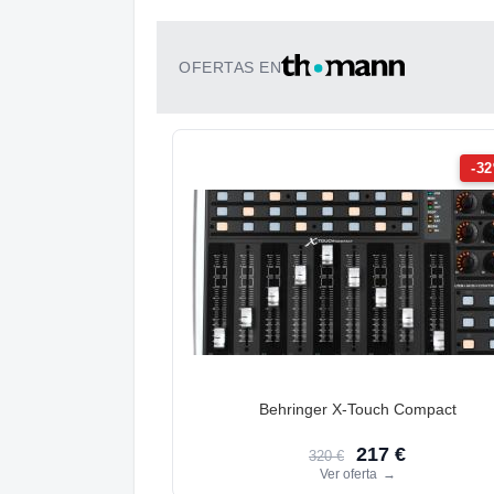
OFERTAS EN
-3
Behringer X-Touch Compact
217 €
320 €
Ver oferta
→