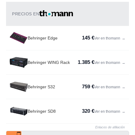
PRECIOS EN
145 €
Behringer Edge
Ver en thomann
→
1.385 €
Behringer WING Rack
Ver en thomann
→
759 €
Behringer S32
Ver en thomann
→
320 €
Behringer SD8
Ver en thomann
→
Enlaces de afiliación