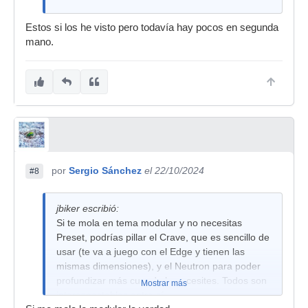
Estos si los he visto pero todavía hay pocos en segunda
mano.
por
Sergio Sánchez
el 22/10/2024
#8
jbiker escribió:
Si te mola en tema modular y no necesitas
Preset, podrías pillar el Crave, que es sencillo de
usar (te va a juego con el Edge y tienen las
mismas dimensiones), y el Neutron para poder
profundizar más cuando lo necesites. Todos son
Mostrar más
interconectables entre sí.