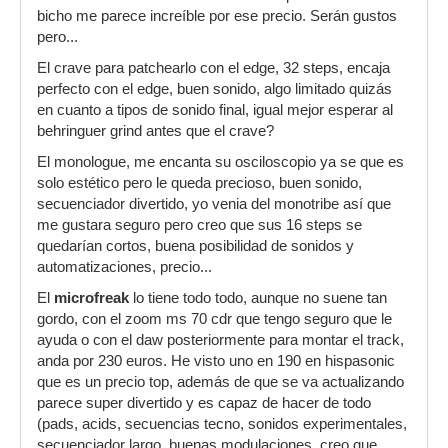
bicho me parece increíble por ese precio. Serán gustos
pero...
El crave para patchearlo con el edge, 32 steps, encaja
perfecto con el edge, buen sonido, algo limitado quizás
en cuanto a tipos de sonido final, igual mejor esperar al
behringuer grind antes que el crave?
El monologue, me encanta su osciloscopio ya se que es
solo estético pero le queda precioso, buen sonido,
secuenciador divertido, yo venia del monotribe así que
me gustara seguro pero creo que sus 16 steps se
quedarían cortos, buena posibilidad de sonidos y
automatizaciones, precio...
El
microfreak
lo tiene todo todo, aunque no suene tan
gordo, con el zoom ms 70 cdr que tengo seguro que le
ayuda o con el daw posteriormente para montar el track,
anda por 230 euros. He visto uno en 190 en hispasonic
que es un precio top, además de que se va actualizando
parece super divertido y es capaz de hacer de todo
(pads, acids, secuencias tecno, sonidos experimentales,
secuenciador largo, buenas modulaciones, creo que