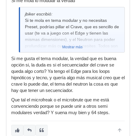
Si me mola lo modular la verdad
Presupuesto de los dos (de segunda mano pero
en muy buen estado): 100 + 200 = 300 euros
jbiker escribió:
Eso sí, tendrás que hacerte también de tu típico
Si te mola en tema modular y no necesitas
juego de cables de patcheo de distintas
Preset, podrías pillar el Crave, que es sencillo de
longitudes: ponle 6 unidades de 60 cm. (para
usar (te va a juego con el Edge y tienen las
mandar de un sinte a otro) y 10 unidades de 20-
mismas dimensiones), y el Neutron para poder
30 cm.(para para interconectar dentro del mismo
profundizar más cuando lo necesites. Todos son
Mostrar más
sinte)
interconectables entre sí.
Si me gusta el tema modular, la verdad que es buena
Presupuesto de los dos (de segunda mano pero
opción si, la duda es si el secuenciador del crave se
en muy buen estado): 100 + 200 = 300 euros
queda algo corto? Ya tengo el Edge para los loops
Eso sí, tendrás que hacerte también de tu típico
hipnóticos y tecno, y quería algo más musical creo que el
juego de cables de patcheo de distintas
crave lo puede dar, el tema del neutron la cosa es que
longitudes: ponle 6 unidades de 60 cm. (para
hay que tener un secuenciador.
mandar de un sinte a otro) y 10 unidades de 20-
Que tal el microfreak o el microbrute que me está
30 cm.(para para interconectar dentro del mismo
convenciendo porque se puede unir a otros semi
sinte)
modulares verdad? Y suena muy bien y 64 steps.