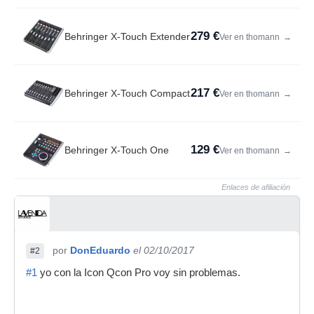
279 €
Behringer X-Touch Extender
Ver en thomann
→
217 €
Behringer X-Touch Compact
Ver en thomann
→
129 €
Behringer X-Touch One
Ver en thomann
→
Enlaces de afiliación
por
DonEduardo
el 02/10/2017
#2
#1
yo con la Icon Qcon Pro voy sin problemas.