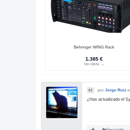
Behringer WING Rack
1.385 €
Ver oferta
→
por
Jorge Ruiz
e
#2
¿Has actualizado el Sy
Responder