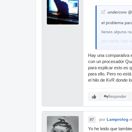
undercore @ 
el problema para
tienes alguna r
por cierto, has 
audio como se 
Hay una comparativa es
yo es que lo uni
con un procesador Qua
para currar con
para explicar esto es 
para ello. Pero no está
el hilo de KvR donde l
Responder
por
Lamprolog
e
#7
Yo he leido que tambie