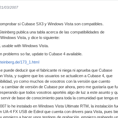
 21/03/2007
e comprobar si Cubase SX3 y Windows Vista son compatibles.
Steinberg publica una tabla acerca de las compatibilidades de
indows Vista, y dice lo siguiente:
1 usable with Windows Vista.
problems so far, update to Cubase 4 available.
teinberg.de/173_1.html
e puede deducir que el fabricante ni niega ni aprueba que Cubase
 Vista, y sugiere que los usuarios se actualicen a Cubase 4, que
ibilidad, yo como muchos de vosotros con la versión que cuento
 a cambiar de versión de Cubase por ahora, pero me gustaría que fu
esperando que todos vosotros aportéis algo de luz a este asunto y 
servir de base de conocimiento para toda la comunidad que tenga est
07 lo he instalado en Windows Vista Ultimate RTM, la instalación fu
n UA-4 FX USB de Edirol que cuenta con drivers para Vista, pues bien
y empiezo a hacer unos testings de grabación, empiezo grabando una 