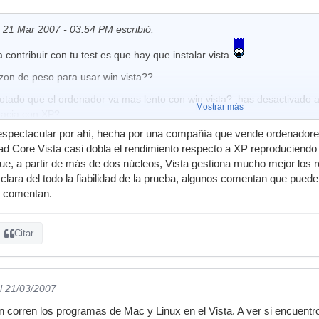
21 Mar 2007 - 03:54 PM escribió:
 contribuir con tu test es que hay que instalar vista
azon de peso para usar win vista??
notado que el ordenador va mas lento con win vista?, has desactivado a
Mostrar más
hacia con XP?
pectacular por ahí, hecha por una compañía que vende ordenadores d
co que le veo a ese sistema operativo es la "virgueria grafica"...pero 
d Core Vista casi dobla el rendimiento respecto a XP reproduciendo
 audio
que, a partir de más de dos núcleos, Vista gestiona mucho mejor los
 clara del todo la fiabilidad de la prueba, algunos comentan que puede 
o comentan.
Citar
l 21/03/2007
n corren los programas de Mac y Linux en el Vista. A ver si encuentro