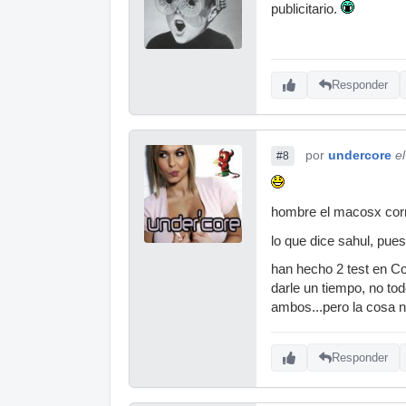
publicitario.
Responder
por
undercore
e
#8
hombre el macosx corr
lo que dice sahul, pue
han hecho 2 test en Co
darle un tiempo, no to
ambos...pero la cosa 
Responder