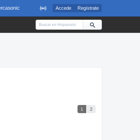

rcasonic
Accede
Regístrate
1
2