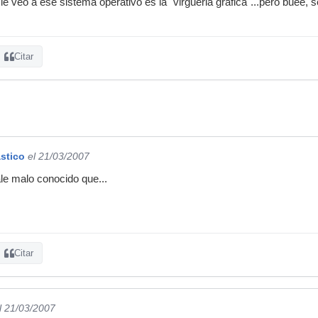
le veo a ese sistema operativo es la "virgueria grafica"...pero buee,
Citar
stico
el 21/03/2007
ale malo conocido que...
Citar
l 21/03/2007