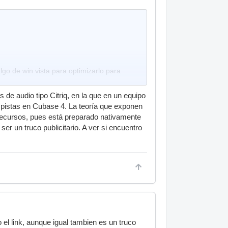
lgo de win vista para optimizarlo para
e audio tipo Citriq, en la que en un equipo
buee, seguro que habra que desactivarla
 pistas en Cubase 4. La teoría que exponen
 recursos, pues está preparado nativamente
ser un truco publicitario. A ver si encuentro
 el link, aunque igual tambien es un truco