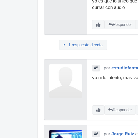
yo es que lo unico que 
currar con audio
Responder
1 respuesta directa
por
estudiofanta
#5
yo ni lo intento, mas v
Responder
por
Jorge Ruiz
e
#6