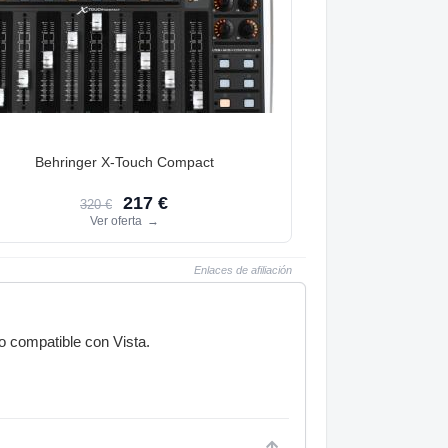
Behringer X-Touch Compact
217 €
320 €
Ver oferta
→
Enlaces de afiliación
o compatible con Vista.