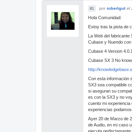
por
robertgut
el
#1
Hola Comunidad:
Estoy tras la pista d
La Web del fabricante 
Cubase y Nuendo con W
Cubase 4 Version 4.0.
Cubase SX 3 No known 
http://knowledgebase.s
Con esta información s
SX3 sea compatible con
si aseguran su compat
es con la SX3 y no voy
cuento mi experiencia 
experiencias podamos 
Ayer 20 de Marzo de 20
de Audio, en mi caso u
ejecuta perfectamente 