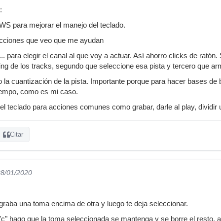
:
S para mejorar el manejo del teclado.
acciones que veo que me ayudan
... para elegir el canal al que voy a actuar. Así ahorro clicks de rató
ng de los tracks, segundo que seleccione esa pista y tercero que arm
 la cuantización de la pista. Importante porque para hacer bases de ba
 tempo, como es mi caso.
el teclado para acciones comunes como grabar, darle al play, dividir u
Citar
28/01/2020
raba una toma encima de otra y luego te deja seleccionar.
"c" hago que la toma seleccionada se mantenga y se borre el resto, a