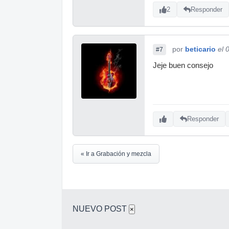
2
Responder
por
beticario
el 
#7
Jeje buen consejo
Responder
« Ir a Grabación y mezcla
NUEVO POST
×