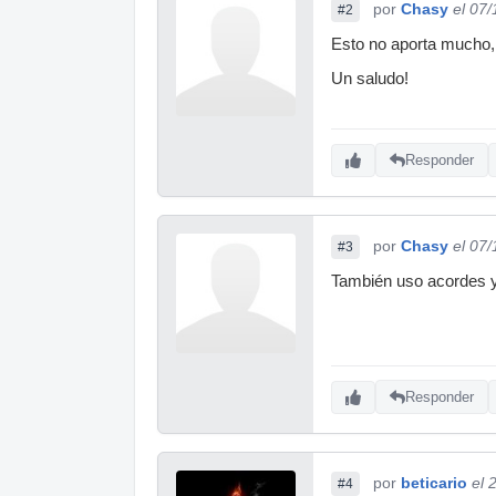
por
Chasy
el 07
#2
Esto no aporta mucho,
Un saludo!
Responder
por
Chasy
el 07
#3
También uso acordes y 
Responder
por
beticario
el 
#4