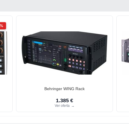
2%
Behringer WING Rack
1.385 €
Ver oferta
→