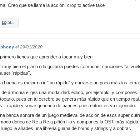
ma. Creo que se llama la acción "crop to active take"
Citar
mphony
el 29/01/2020
primero tienes que aprender a tocar muy bien.
muy bien el piano o la guitarra puedes componer canciones "al vuel
a ser "rápidas".
a buena es mejor no ir "tan rápido" y currarse un poco más los tema
s de armonía eliges una modalidad: eólico, por ejemplo, y compones
ocarlo, pues en tu cerebro se genera más rápido que en tiempo real
res ir rápido y sonar genérico de narices pues entonces va cojonudo.
una banda sonora de un juego medieval de acción de esos super cutr
el modo dórico de Re a Re a piñón fijo y compones la OST más rápida,
, luego le añades una libreria guapa de horns y strings y a cobrar.