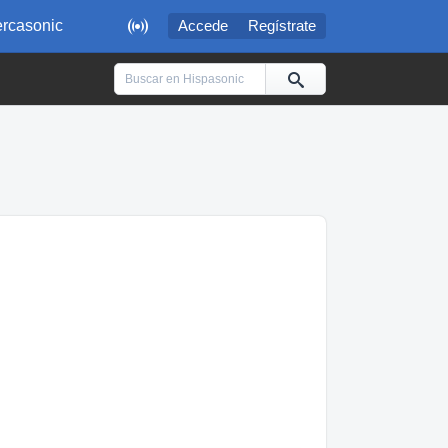

rcasonic
Accede
Regístrate