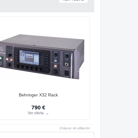
Behringer X32 Rack
790 €
Ver oferta
→
Enlaces de afiliación