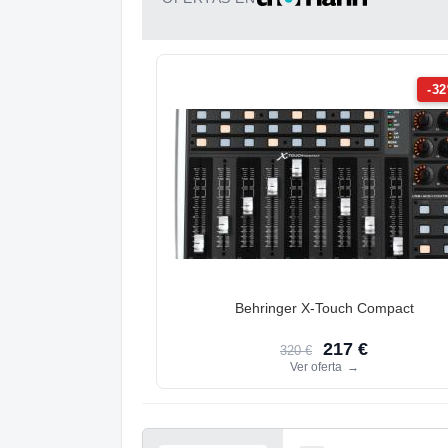
-3
Behringer X-Touch Compact
217 €
320 €
Ver oferta
→