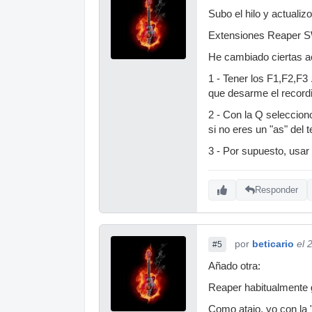
Subo el hilo y actualizo
Extensiones Reaper SW
He cambiado ciertas 
1 - Tener los F1,F2,F3 
que desarme el recordi
2 - Con la Q selecciono
si no eres un "as" del
3 - Por supuesto, usar 
Responder
por
beticario
el 
#5
Añado otra:
Reaper habitualmente g
Como atajo, yo con la 