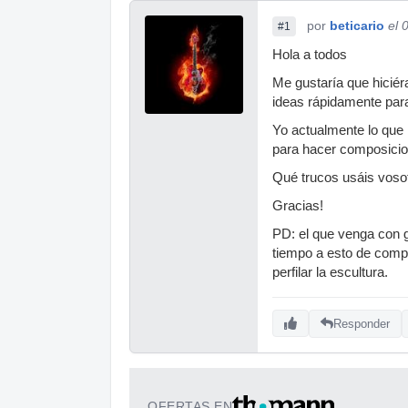
por
beticario
el 
#1
Hola a todos
Me gustaría que hiciér
ideas rápidamente par
Yo actualmente lo que 
para hacer composicio
Qué trucos usáis voso
Gracias!
PD: el que venga con g
tiempo a esto de comp
perfilar la escultura.
Responder
OFERTAS EN