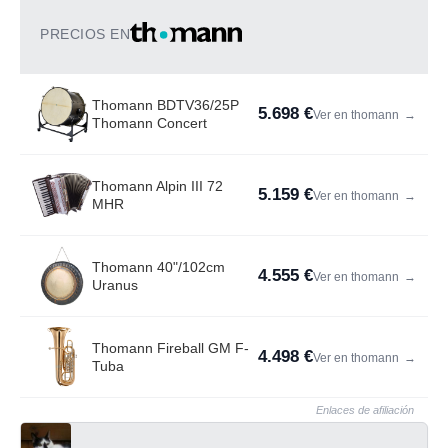
PRECIOS EN
Thomann BDTV36/25P
5.698 €
Ver en thomann
→
Thomann Concert
Thomann Alpin III 72
5.159 €
Ver en thomann
→
MHR
Thomann 40"/102cm
4.555 €
Ver en thomann
→
Uranus
Thomann Fireball GM F-
4.498 €
Ver en thomann
→
Tuba
Enlaces de afiliación