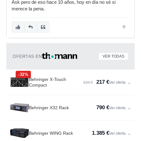
Ask pero de eso hace 10 años, hoy en día no sé si
merece la pena.
OFERTAS EN
VER TODAS
-32%
Behringer X-Touch
217 €
320 €
Ver oferta
→
Compact
790 €
Behringer X32 Rack
Ver oferta
→
1.385 €
Behringer WING Rack
Ver oferta
→