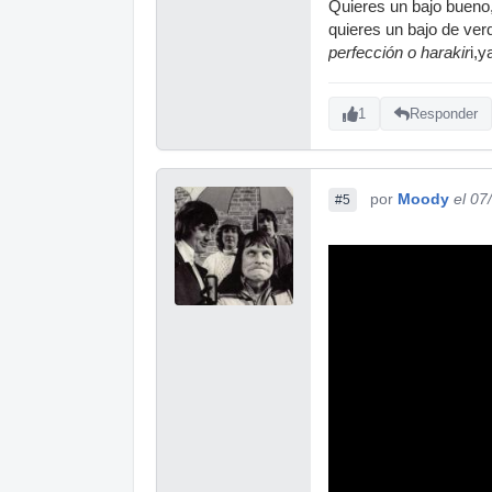
Quieres un bajo bueno,
quieres un bajo de ver
perfección o harakir
i,y
1
Responder
por
Moody
el 07
#5