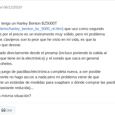
el 06/12/2020
e tengo un Harley Benton BZ5000T
de/es/harley_benton_bz_5000_nt.htm
) que uso como segundo
ue por el precio es un instrumento muy sólido, pero mi problema
os clavijeros son lo peor que he visto en mi vida, es que la
o que desear.
rado directamente desde el preamp (incluso poniendo la salida al
 que tiene en la electrónica) y el sonido que saca en general
cohetes.
 juego de pastillas/electrónica completa nueva, a ser posible
amente no hago ascos a nada pero mi problema viene de que
ste un estándar de medidas para soapbars o dónde comprar las pasti
bastante reducida)...
a misma situación?
Citar