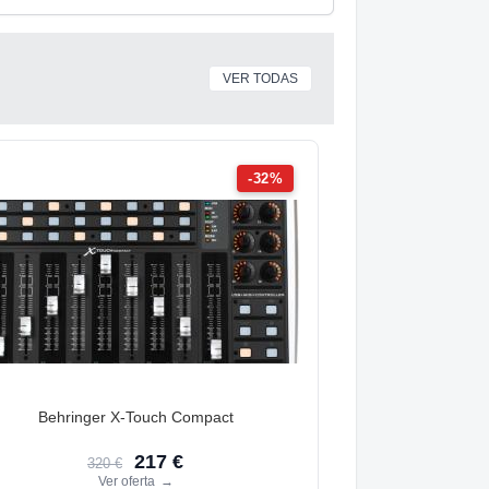
VER TODAS
-32%
Behringer X-Touch Compact
217 €
320 €
Ver oferta
→