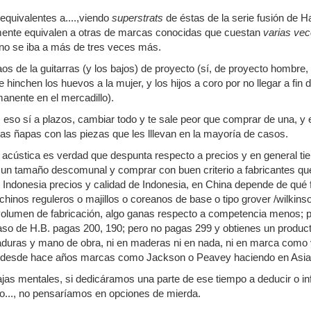
equivalentes a....,viendo
superstrats
de éstas de la serie fusión de Ha
ente equivalen a otras de marcas conocidas que cuestan
varias ve
uno se iba a más de tres veces más.
s de la guitarras (y los bajos) de proyecto (sí, de proyecto hombr
 hinchen los huevos a la mujer, y los hijos a coro por no llegar a fi
anente en el mercadillo).
 eso sí a plazos, cambiar todo y te sale peor que comprar de una, y e
las ñapas con las piezas que les lllevan en la mayoría de casos.
acústica es verdad que despunta respecto a precios y en general tie
un tamaño descomunal y comprar con buen criterio a fabricantes que
n Indonesia precios y calidad de Indonesia, en China depende de qu
chinos reguleros o majillos o coreanos de base o tipo grover /wilkins
volumen de fabricación, algo ganas respecto a competencia menos; p
caso de H.B. pagas 200, 190; pero no pagas 299 y obtienes un producto
daduras y mano de obra, ni en maderas ni en nada, ni en marca como 
 desde hace años marcas como Jackson o Peavey haciendo en Asia 
s mentales, si dedicáramos una parte de ese tiempo a deducir o info
o..., no pensaríamos en opciones de mierda.