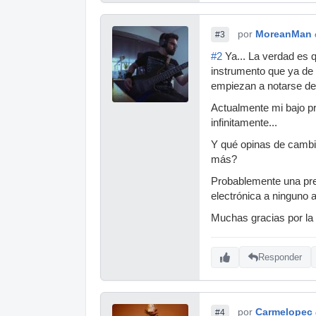
por
MoreanMan
#3
#2
Ya... La verdad es 
instrumento que ya de p
empiezan a notarse de
Actualmente mi bajo p
infinitamente...
Y qué opinas de cambia
más?
Probablemente una preg
electrónica a ninguno 
Muchas gracias por la 
Responder
por
Carmelopec
#4