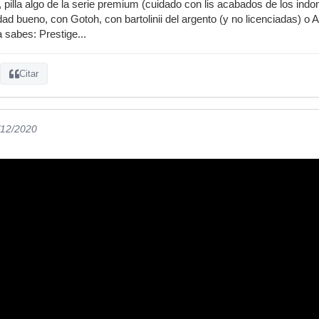
 pilla algo de la serie premium (cuidado con lis acabados de los indo
dad bueno, con Gotoh, con bartolinii del argento (y no licenciadas) o
a sabes: Prestige...
Citar
/12/2020