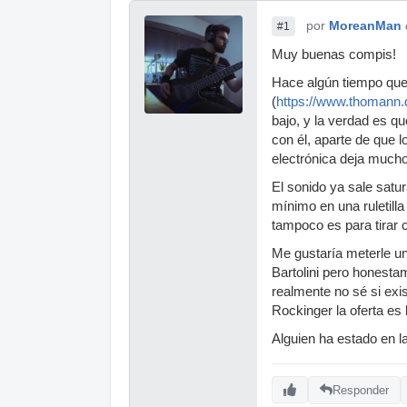
por
MoreanMan
#1
Muy buenas compis!
Hace algún tiempo qu
(
https://www.thomann.
bajo, y la verdad es q
con él, aparte de que l
electrónica deja much
El sonido ya sale satu
mínimo en una ruletilla
tampoco es para tirar 
Me gustaría meterle un
Bartolini pero honest
realmente no sé si exi
Rockinger la oferta es 
Alguien ha estado en l
Responder