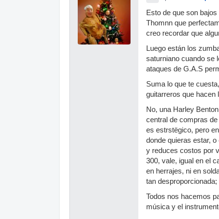
Esto de que son bajos 
Thomnn que perfectam
creo recordar que alg
Luego están los zumbao
saturniano cuando se le
ataques de G.A.S perm
Suma lo que te cuesta,
guitarreros que hacen 
No, una Harley Benton 
central de compras de 
es estrstëgico, pero e
donde quieras estar, o 
y reduces costos por 
300, vale, igual en el 
en herrajes, ni en sol
tan desproporcionada;
Todos nos hacemos paja
música y el instrument