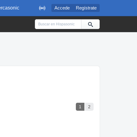

rcasonic
Accede
Regístrate
1
2