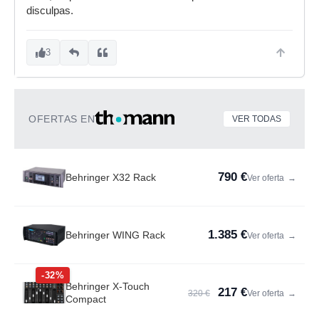
disculpas.
3
OFERTAS EN
VER TODAS
790 €
Behringer X32 Rack
Ver oferta
→
1.385 €
Behringer WING Rack
Ver oferta
→
-32%
Behringer X-Touch
217 €
320 €
Ver oferta
→
Compact