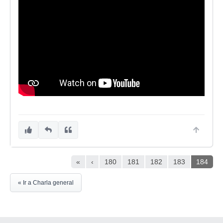
«
‹
180
181
182
183
184
« Ir a Charla general