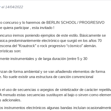
r
el 14/04/2022
vo concurso y lo haremos de BERLIN SCHOOL / PROGRESIVO
iera participar , esta invitado !
l concurso iremos poniendo ejemplos de este estilo. Básicamente se
música predominantemente electrónico que surgió en los años 70
a escena del “Krautrock” o rock progresivo “cósmico” alemán.
rísticas son:
nte instrumentales y de larga duración (entre 5 y 30
nzan de forma ambiental y se van añadiendo elementos de forma
. No suele existir una estructura de canción convencional
 el uso de secuencias o arpegios de sintetizador de carácter repetiti
 A menudo estas secuencias sustituyen al bajo o sirven como element
s adicionales.
os instrumentos electrónicos algunas bandas incluían ocasionalment