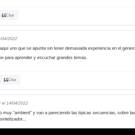
Citar
4/04/2022
aquí uno que se apunta sin tener demasiada experiencia en el géner
e para aprender y escuchar grandes temas.
Citar
r
el 14/04/2022
cio muy "ambient" y van a pareciendo las típicas secuencias, sobre la
intetizador...