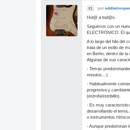
por
eddietroope
#1
Hol@ a tod@s.
Seguimos con un nue
ELECTRÓNICO. El que qu
A lo largo del hilo de
trata de un estilo de 
en Berlín, dentro de l
Algunas de sus caracte
- Temas predominanteme
minutos…)
- Habitualmente comie
progresiva y cambiante
(estrofa/estribillo).
- Es muy característico
desarrollando el tema.
o instrumentos rítmico
- Aunque predominan l