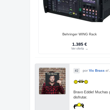
Behringer WING Rack
1.385 €
Ver oferta
→
por
Vic Brass
el
#2
Bravo Eddie! Muchas gr
disfrutar.