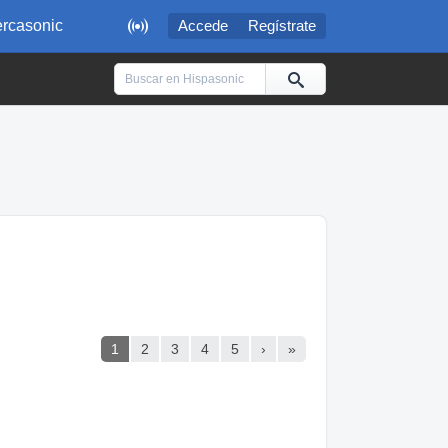

rcasonic
Accede
Regístrate
1
2
3
4
5
›
»