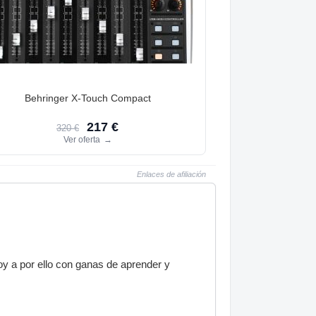
Behringer X-Touch Compact
217 €
320 €
Ver oferta
→
Enlaces de afiliación
oy a por ello con ganas de aprender y