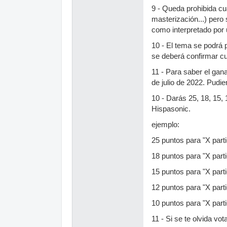
9 - Queda prohibida cu
masterización...) pero 
como interpretado por 
10 - El tema se podrá p
se deberá confirmar c
11 - Para saber el gana
de julio de 2022. Pudi
10 - Darás 25, 18, 15
Hispasonic.
ejemplo:
25 puntos para "X parti
18 puntos para "X parti
15 puntos para "X parti
12 puntos para "X parti
10 puntos para "X parti
11 - Si se te olvida vot