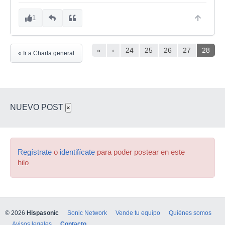
1
«
‹
24
25
26
27
28
« Ir a Charla general
NUEVO POST
×
Regístrate
o
identifícate
para poder postear en este
hilo
© 2026
Hispasonic
Sonic Network
Vende tu equipo
Quiénes somos
Avisos legales
Contacto