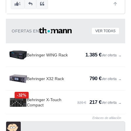
1
OFERTAS EN
VER TODAS
1.385 €
Behringer WING Rack
Ver oferta
→
790 €
Behringer X32 Rack
Ver oferta
→
-32%
Behringer X-Touch
217 €
320 €
Ver oferta
→
Compact
Enlaces de afiliación