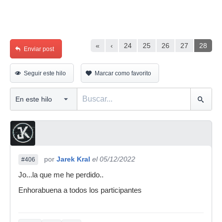
«
‹
24
25
26
27
28
Enviar post
Seguir este hilo
Marcar como favorito
por
Jarek Kral
el 05/12/2022
#406
Jo...la que me he perdido..
Enhorabuena a todos los participantes