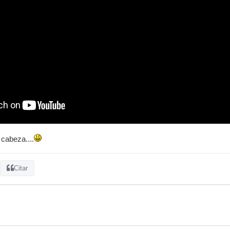
 cabeza....
Citar