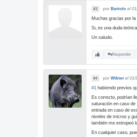
por
Bartolo
el 0
#3
Muchas gracias por la 
Si, es una duda teóric
Un saludo.
Responder
por
Wikter
el 01
#4
#1
habíendo previos q
Es correcto, podrían ll
saturación en caso de l
entrada en caso de exc
niveles de micros y gui
también me estropeó la
En cualquier caso, pued