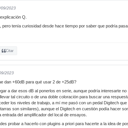
1/09/2023
explicación Q.
a, pero tenía curiosidad desde hace tiempo por saber que podría pasa
Citar
/09/2023
ue dan +60dB para qué usar 2 de +25dB?
egar a dar esos dB al ponerlos en serie, aunque podría interesarte no
levar tal circuito o de una doble coloración para buscar una respuesta 
eder los niveles de trabajo, a mí me pasó con un pedal Digitech que 
tarras son similares), aunque el Digitech en cuestión podía hacer son
 entrada del amplificador del local de ensayos.
es probar a hacerlo con plugins a priori para hacerte a la idea de po