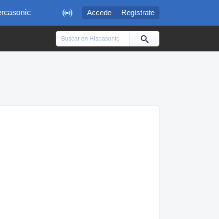

rcasonic
Accede
Regístrate