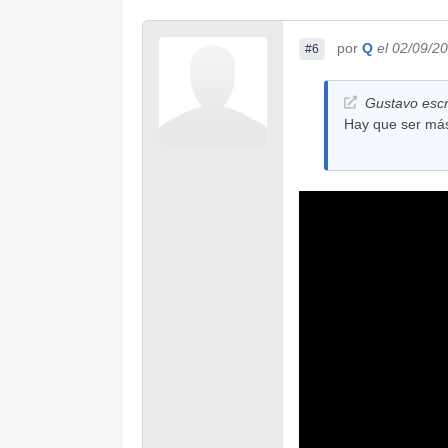
por
Q
el 02/09/2
#6
Gustavo escr
Hay que ser más