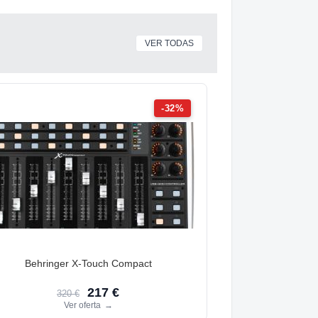
VER TODAS
-32%
Behringer X-Touch Compact
217 €
320 €
Ver oferta
→