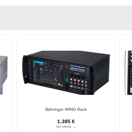
Behringer WING Rack
1.385 €
Ver oferta
→