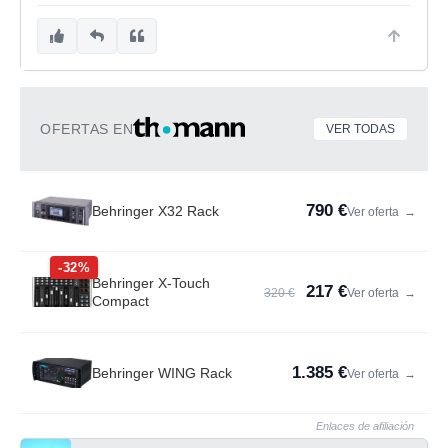
OFERTAS EN
VER TODAS
790 €
Behringer X32 Rack
Ver oferta
→
-32%
Behringer X-Touch
217 €
320 €
Ver oferta
→
Compact
1.385 €
Behringer WING Rack
Ver oferta
→
Enlaces de afiliación