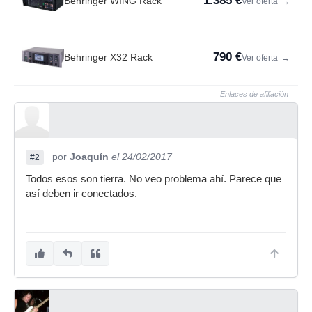
1.385 €
Behringer WING Rack
Ver oferta
→
790 €
Behringer X32 Rack
Ver oferta
→
Enlaces de afiliación
por
Joaquín
el 24/02/2017
#2
Todos esos son tierra. No veo problema ahí. Parece que
así deben ir conectados.