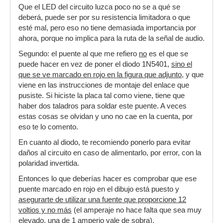
Que el LED del circuito luzca poco no se a qué se
deberá, puede ser por su resistencia limitadora o que
esté mal, pero eso no tiene demasiada importancia por
ahora, porque no implica para la ruta de la señal de audio.
Segundo: el puente al que me refiero
no
es el que se
puede hacer en vez de poner el diodo 1N5401,
sino el
que se ve marcado en rojo en la figura que adjunto
, y que
viene en las instrucciones de montaje del enlace que
pusiste. Si hiciste la placa tal como viene, tiene que
haber dos taladros para soldar este puente. A veces
estas cosas se olvidan y uno no cae en la cuenta, por
eso te lo comento.
En cuanto al diodo, te recomiendo ponerlo para evitar
daños al circuito en caso de alimentarlo, por error, con la
polaridad invertida.
Entonces lo que deberías hacer es comprobar que ese
puente marcado en rojo en el dibujo está puesto y
asegurarte de utilizar una fuente que proporcione 12
voltios y no más
(el amperaje no hace falta que sea muy
elevado, una de 1 amperio vale de sobra).