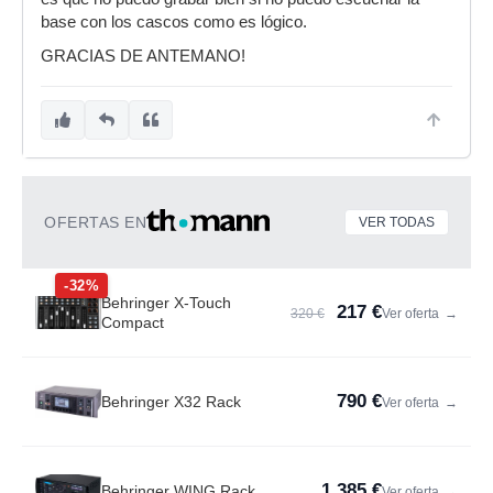
base con los cascos como es lógico.
GRACIAS DE ANTEMANO!
OFERTAS EN
VER TODAS
-32%
Behringer X-Touch
217 €
320 €
Ver oferta
→
Compact
790 €
Behringer X32 Rack
Ver oferta
→
1.385 €
Behringer WING Rack
Ver oferta
→