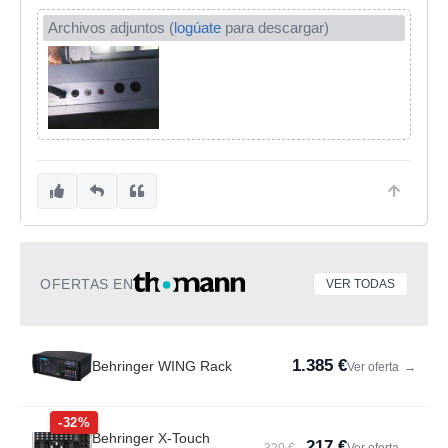
Archivos adjuntos (
logúate
para descargar)
OFERTAS EN
VER TODAS
1.385 €
Behringer WING Rack
Ver oferta
→
-32%
Behringer X-Touch
217 €
320 €
Ver oferta
→