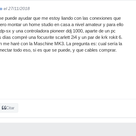
to
el 27/11/2018
 me puede ayudar que me estoy liando con las conexiones que
ro montar un home studio en casa a nivel amateur y para ello
dp-sx y una controladora pioneer ddj 1000, aparte de un pc
ías compré una focusrite scarlett 2i4 y un par de krk rokit 6.
 me haré con la Maschine MK3. La pregunta es: cual sería la
ectar todo eso, si es que se puede, y que cables comprar.
Citar