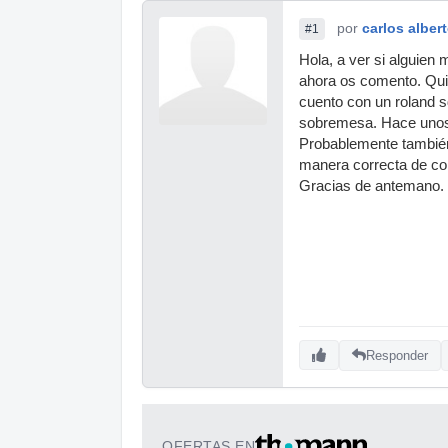
por
carlos alber
#1
Hola, a ver si alguien
ahora os comento. Quie
cuento con un roland s
sobremesa. Hace unos d
Probablemente también
manera correcta de con
Gracias de antemano.
Responder
OFERTAS EN