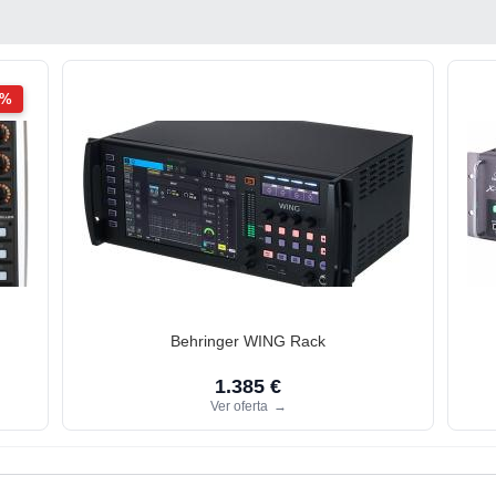
2%
Behringer WING Rack
1.385 €
Ver oferta
→