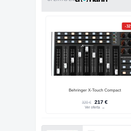
-3
Behringer X-Touch Compact
217 €
320 €
Ver oferta
→