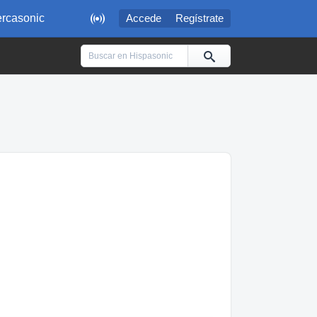

rcasonic
Accede
Regístrate