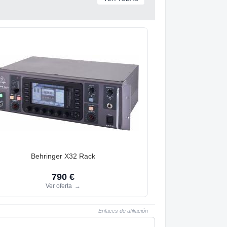
Behringer X32 Rack
790 €
Ver oferta
→
Enlaces de afiliación