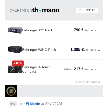
OFERTAS EN
VER TODAS
790 €
Behringer X32 Rack
Ver oferta
→
1.385 €
Behringer WING Rack
Ver oferta
→
-32%
Behringer X-Touch
217 €
320 €
Ver oferta
→
Compact
Enlaces de afiliación
por
Fj Martin
el 02/12/2025
#47