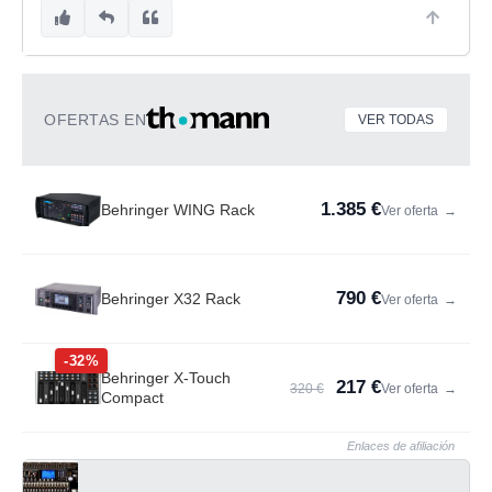
OFERTAS EN
VER TODAS
1.385 €
Behringer WING Rack
Ver oferta
→
790 €
Behringer X32 Rack
Ver oferta
→
-32%
Behringer X-Touch
217 €
320 €
Ver oferta
→
Compact
Enlaces de afiliación