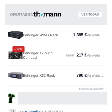
OFERTAS EN
VER TODAS
1.385 €
Behringer WING Rack
Ver oferta
→
-32%
Behringer X-Touch
217 €
320 €
Ver oferta
→
Compact
790 €
Behringer X32 Rack
Ver oferta
→
Enlaces de afiliación
por
robinette
el 07/05/2022
#2