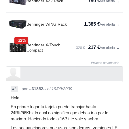
790 €
Behringer X32 Rack
Ver oferta
→
1.385 €
Behringer WING Rack
Ver oferta
→
-32%
Behringer X-Touch
217 €
320 €
Ver oferta
→
Compact
Enlaces de afiliación
por
--31852--
el 19/09/2009
#2
Hola,
En primer lugar tu tarjeta puede trabajar hasta
24BIt/96Khz lo cual no significa que debas ir a por lo
maximo. Haciendo todo a 16Bit te vale y sobra.
Los secuanciadores que usas, son demos, versiones LE