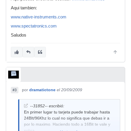
Aqui tambien:
www.native-instruments.com
www.spectatronics.com
Saludos
por
dramatictone
el 20/09/2009
#3
--31852-- escribió:
En primer lugar tu tarjeta puede trabajar hasta
24BIt/96Khz lo cual no significa que debas ir a
por lo maximo. Haciendo todo a 16Bit te vale y
sobra.