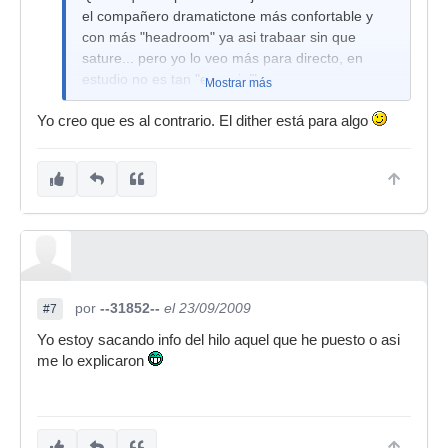
el compañero dramatictone más confortable y
con más "headroom" ya asi trabaar sin que
sature... pero yo lo veo más para directo, en
estudio no es tan "esencial"
Mostrar más
Yo creo que es al contrario. El dither está para algo
por
--31852--
el 23/09/2009
#7
Yo estoy sacando info del hilo aquel que he puesto o asi
me lo explicaron