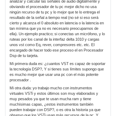
analizar y calcular las señales de audio digitalmente y
obviando el procesador de tu pc mejor dicho no usa
ningún recurso de tu pc y lo mejor que te lo entrega el
resultado de la señal a tiempo real (no sé si eso será
cierto y alcanza el 0 absoluto en latencia o la latencia en
tan mínima que ya no es necesario preocuparnos de
ella). Un ejemplo practico; si conectas un micrófono, y lo
ruteas por los canal de la interfaz delta 1010 y cargas
unos vst como Eq, rever, compresores etc. etc. El
encargado de hacer todo ese proceso el en Procesador
Dsp de tu tarjeta.
Mi primera duda es: ¿cuantos VST es capaz de soportar
la tecnología DSP?, Y si tienes sus límites supongo que
es mucho mejor que usar una pc con el más potente
procesador .
Mi otra duda: yo trabajo mucho con instrumentos
virtuales VSTi y estos últimos son muy elaborados y
muy pesados ya que te usan mucha ram y tiene
muchísimas capas, ¿estos instrumentos también
pueden trabajar con DSP?, o es otra la historia ya que
observo que los VSTi usan más recursos de la pc. Y