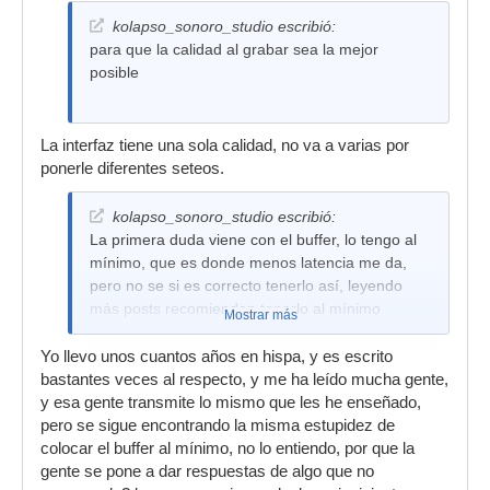
kolapso_sonoro_studio escribió:
para que la calidad al grabar sea la mejor
posible
La interfaz tiene una sola calidad, no va a varias por
ponerle diferentes seteos.
kolapso_sonoro_studio escribió:
La primera duda viene con el buffer, lo tengo al
mínimo, que es donde menos latencia me da,
pero no se si es correcto tenerlo así, leyendo
más posts recomiendan tenerlo al mínimo
Mostrar más
Yo llevo unos cuantos años en hispa, y es escrito
bastantes veces al respecto, y me ha leído mucha gente,
y esa gente transmite lo mismo que les he enseñado,
pero se sigue encontrando la misma estupidez de
colocar el buffer al mínimo, no lo entiendo, por que la
gente se pone a dar respuestas de algo que no