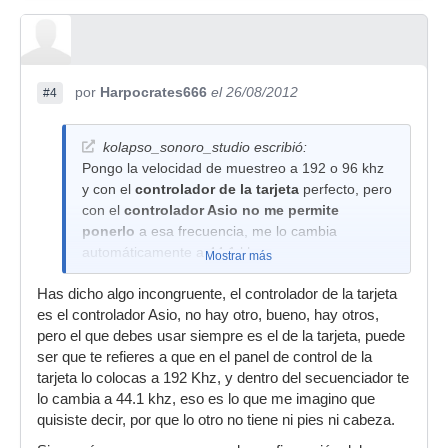
por
Harpocrates666
el 26/08/2012
#4
kolapso_sonoro_studio escribió:
Pongo la velocidad de muestreo a 192 o 96 khz
y con el
controlador de la tarjeta
perfecto, pero
con el
controlador Asio no me permite
ponerlo
a esa frecuencia, me lo cambia
automáticamente a 44.1 khz
Mostrar más
Has dicho algo incongruente, el controlador de la tarjeta
es el controlador Asio, no hay otro, bueno, hay otros,
pero el que debes usar siempre es el de la tarjeta, puede
ser que te refieres a que en el panel de control de la
tarjeta lo colocas a 192 Khz, y dentro del secuenciador te
lo cambia a 44.1 khz, eso es lo que me imagino que
quisiste decir, por que lo otro no tiene ni pies ni cabeza.