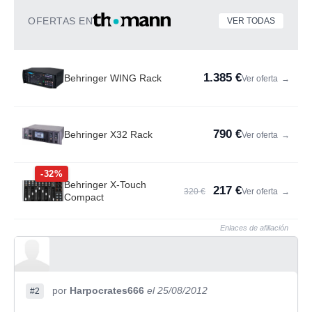
OFERTAS EN
VER TODAS
1.385 €
Behringer WING Rack
Ver oferta
→
790 €
Behringer X32 Rack
Ver oferta
→
-32%
Behringer X-Touch
217 €
320 €
Ver oferta
→
Compact
Enlaces de afiliación
por
Harpocrates666
el 25/08/2012
#2