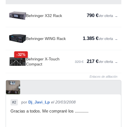
790 €
Behringer X32 Rack
Ver oferta
→
1.385 €
Behringer WING Rack
Ver oferta
→
-32%
Behringer X-Touch
217 €
320 €
Ver oferta
→
Compact
Enlaces de afiliación
por
Dj_Javi_Lp
el 20/03/2008
#2
Gracias a todos. Me compraré los ............