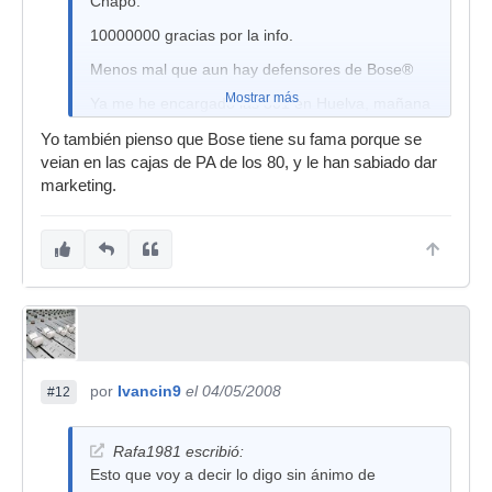
Chapó.
10000000 gracias por la info.
Menos mal que aun hay defensores de Bose®
Mostrar más
Ya me he encargado las 301 en Huelva, mañana
las recojo, gracias.
Yo también pienso que Bose tiene su fama porque se
veian en las cajas de PA de los 80, y le han sabiado dar
marketing.
por
Ivancin9
el 04/05/2008
#12
Rafa1981 escribió:
Esto que voy a decir lo digo sin ánimo de