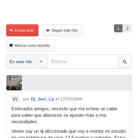
1
2
Enviar post
Seguir este hilo
Marcar como favorito
por
Dj_Javi_Lp
el 17/03/2008
#1
Estimados amigos, necesito que me echeis un cable
para saber que altavoces se ajustan más a mis
necesidades.
Vereis soy un dj aficcionado que voy a montar mi estudio
en una habitacion de unos 13´5 metros cuadrados. Estoy