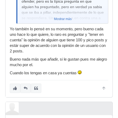
ofender, pero es la típica pregunta en que
alguien ha preguntado, pero en verdad ya sabia
que se iba a pillar, independientemente de lo que
se respondiera. Una respuesta en contra una a
Mostrar más
favor y ...
Yo también lo pensé en su momento, pero bueno cada
uno hace lo que quiere, lo raro es preguntar y "tener en
cuenta" la opinión de alguien que tiene 100 y pico posts y
estár super de acuerdo con la opinión de un usuario con
2 posts.
Bueno nada más que añadir, si le gustan pues me alegro
mucho por el.
Cuando los tengas en casa ya cuentas