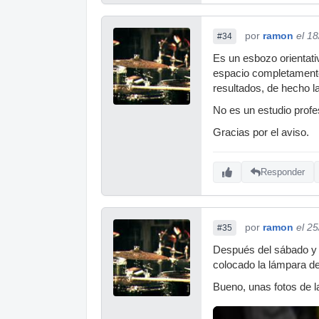
por
ramon
el 1
#34
Es un esbozo orientati
espacio completamente 
resultados, de hecho 
No es un estudio profe
Gracias por el aviso.
Responder
por
ramon
el 2
#35
Después del sábado y 
colocado la lámpara del
Bueno, unas fotos de l