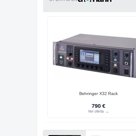
Behringer X32 Rack
790 €
Ver oferta
→