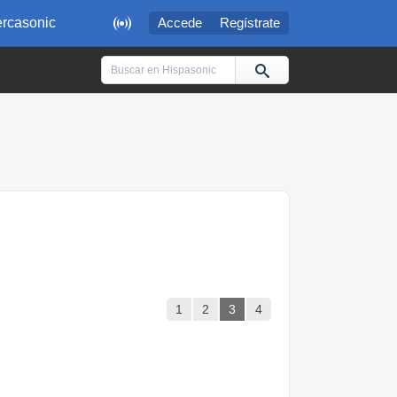

rcasonic
Accede
Regístrate
1
2
3
4