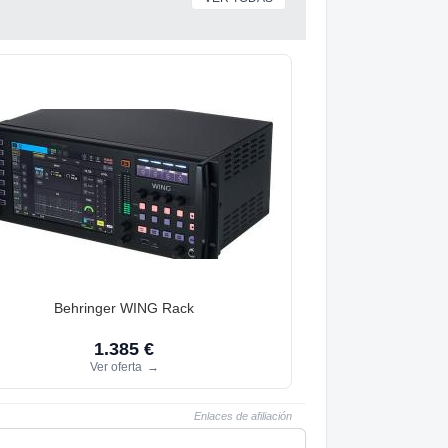
Behringer WING Rack
1.385 €
Ver oferta
→
Enlaces de afiliación