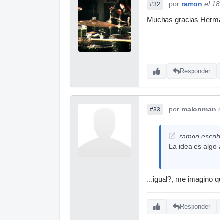
por
ramon
el 1
#32
Muchas gracias Herman
Responder
por
malonman
#33
ramon escrib
La idea es algo 
...igual?, me imagino 
Responder