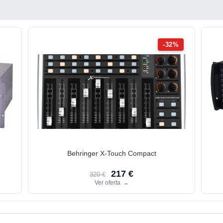
-32%
Behringer X-Touch Compact
217 €
320 €
Ver oferta
→