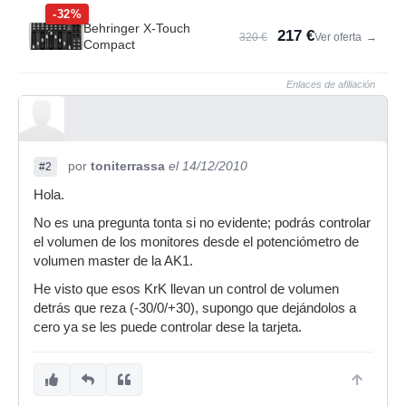
-32%
Behringer X-Touch
217 €
320 €
Ver oferta
→
Compact
Enlaces de afiliación
por
toniterrassa
el 14/12/2010
#2
Hola.
No es una pregunta tonta si no evidente; podrás controlar
el volumen de los monitores desde el potenciómetro de
volumen master de la AK1.
He visto que esos KrK llevan un control de volumen
detrás que reza (-30/0/+30), supongo que dejándolos a
cero ya se les puede controlar dese la tarjeta.