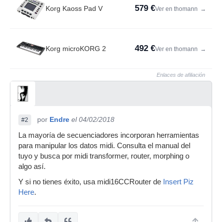
579 €
Korg Kaoss Pad V
Ver en thomann
→
492 €
Korg microKORG 2
Ver en thomann
→
Enlaces de afiliación
por
Endre
el 04/02/2018
#2
La mayoría de secuenciadores incorporan herramientas
para manipular los datos midi. Consulta el manual del
tuyo y busca por midi transformer, router, morphing o
algo así.
Y si no tienes éxito, usa midi16CCRouter de
Insert Piz
Here
.