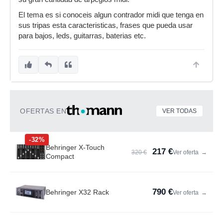
El tema es si conoceis algun contrador midi que tenga en
sus tripas esta caracteristicas, frases que pueda usar
para bajos, leds, guitarras, baterias etc.
OFERTAS EN
VER TODAS
-32%
Behringer X-Touch
217 €
320 €
Ver oferta
→
Compact
790 €
Behringer X32 Rack
Ver oferta
→