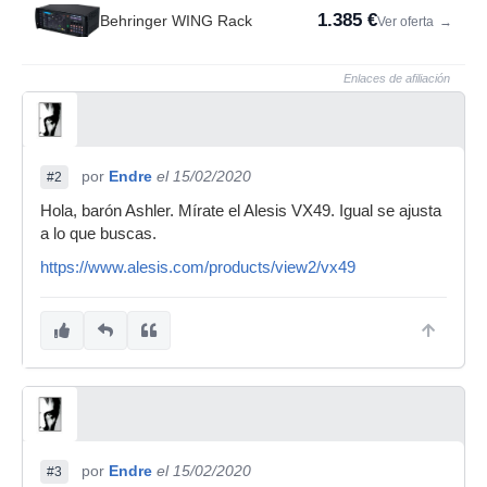
1.385 €
Behringer WING Rack
Ver oferta
→
Enlaces de afiliación
por
Endre
el 15/02/2020
#2
Hola, barón Ashler. Mírate el Alesis VX49. Igual se ajusta
a lo que buscas.
https://www.alesis.com/products/view2/vx49
por
Endre
el 15/02/2020
#3