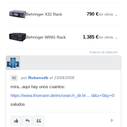
790 €
Behringer X32 Rack
Ver oferta
→
1.385 €
Behringer WING Rack
Ver oferta
→
Enlaces de afiliación
por
Rubensdb
el 23/04/2008
#2
mira...aquí hay unos cuantos:
https://www.thomann.de/es/search_dir.ht ... di&x=0&y=0
saludos