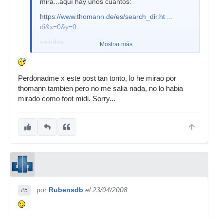
mira...aquí hay unos cuantos:
https://www.thomann.de/es/search_dir.ht ...
di&x=0&y=0
saludos
Mostrar más
Perdonadme x este post tan tonto, lo he mirao por
thomann tambien pero no me salia nada, no lo habia
mirado como foot midi. Sorry...
por
Rubensdb
el 23/04/2008
#5