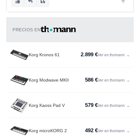
PRECIOS EN
2.899 €
Korg Kronos 61
Ver en thomann
→
586 €
Korg Modwave MKII
Ver en thomann
→
579 €
Korg Kaoss Pad V
Ver en thomann
→
492 €
Korg microKORG 2
Ver en thomann
→