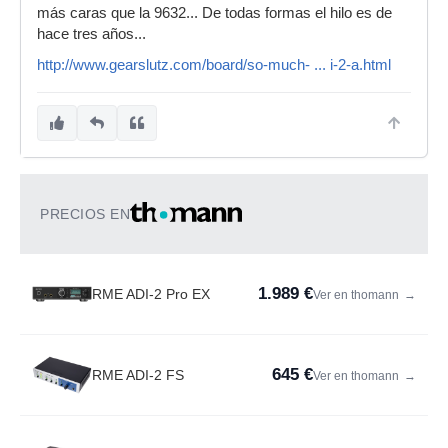
más caras que la 9632... De todas formas el hilo es de
hace tres años...
http://www.gearslutz.com/board/so-much- ... i-2-a.html
PRECIOS EN
1.989 €
RME ADI-2 Pro EX
Ver en thomann
→
645 €
RME ADI-2 FS
Ver en thomann
→