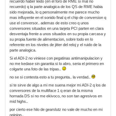
recuerdo haber leido (en el foro de RME si mal no
recuerdo) q la parte analogica de los QS de RME habia
sido mejorada, lo q personalmente me parece mucho
mas influyente en el sonido final q el chip de conversion q
use el conversor.. ademas de esto creo q unos
conversores situados en una tarjeta PCI parten en clara
desventaja frente a unos situados en su propia carcasa y
su propia fuente de alimentacion, sobre todo en lo
referente en los niveles de jitter del reloj y el ruido de la
parte analogica.
Si el ADI-2 no viniese con pegatinas antimanipulacion y
no me kedase sin garantia si lo abro, seria el primero en
colgarte una foto de las tripas..
no se si contesta esto a tu pregunta.. la verdad..
si te sirve de algo a mi me suena mejor mi ADI-2 q los de
conversores de la multiface 1 q eran de la misma
hornada DS si no me ekivoco, no son tan agresivos en
mid highs..
por cierto ese hilo de gearslutz no vale de mucho en mi
opinion..