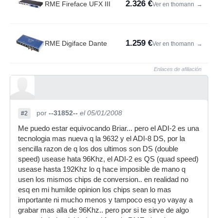
2.326 €
RME Fireface UFX III
Ver en thomann
→
1.259 €
RME Digiface Dante
Ver en thomann
→
Enlaces de afiliación
por
--31852--
el 05/01/2008
#2
Me puedo estar equivocando Briar... pero el ADI-2 es una
tecnologia mas nueva q la 9632 y el ADI-8 DS, por la
sencilla razon de q los dos ultimos son DS (double
speed) usease hata 96Khz, el ADI-2 es QS (quad speed)
usease hasta 192Khz lo q hace imposible de mano q
usen los mismos chips de conversion.. en realidad no
esq en mi humilde opinion los chips sean lo mas
importante ni mucho menos y tampoco esq yo vayay a
grabar mas alla de 96Khz.. pero por si te sirve de algo