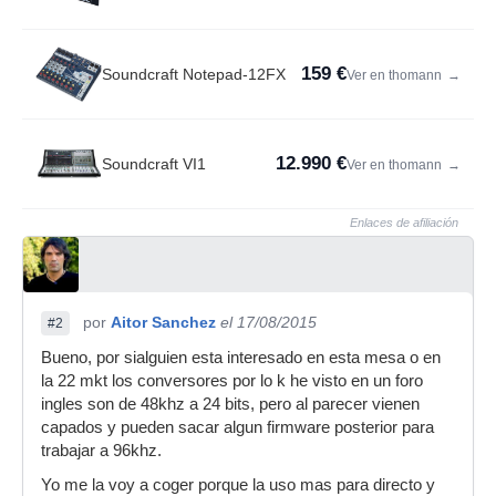
159 €
Soundcraft Notepad-12FX
Ver en thomann
→
12.990 €
Soundcraft VI1
Ver en thomann
→
Enlaces de afiliación
por
Aitor Sanchez
el 17/08/2015
#2
Bueno, por sialguien esta interesado en esta mesa o en
la 22 mkt los conversores por lo k he visto en un foro
ingles son de 48khz a 24 bits, pero al parecer vienen
capados y pueden sacar algun firmware posterior para
trabajar a 96khz.
Yo me la voy a coger porque la uso mas para directo y