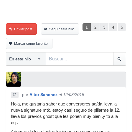
1
2
3
4
5
Enviar post
Seguir este hilo
Marcar como favorito
por
Aitor Sanchez
el 12/08/2015
#1
Hola, me gustaria saber que conversores ad/da lleva la
nueva signature mtk, estoy casi seguro de pillarme la 12,
lleva los previos ghost que les ponen muy bien,,y tb a la
eq .
Ademas de los efectos lexicom y se supone que se