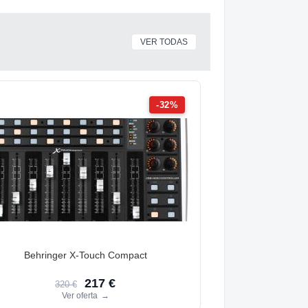
VER TODAS
-32%
Behringer X-Touch Compact
217 €
320 €
Ver oferta
→