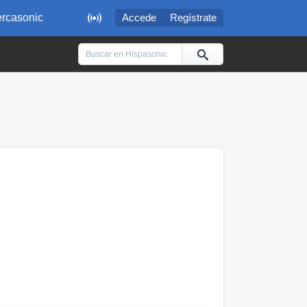

rcasonic
Accede
Regístrate