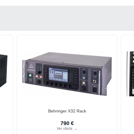
Behringer X32 Rack
790 €
Ver oferta
→