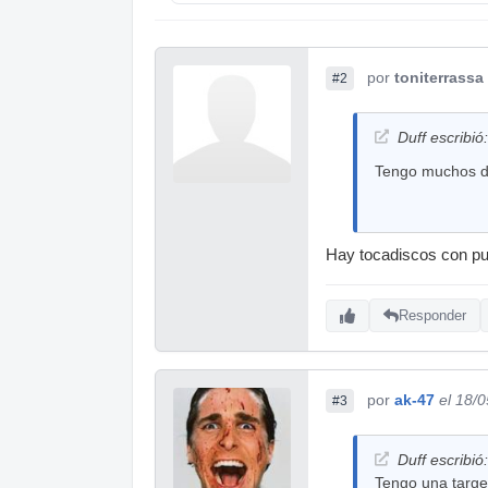
por
toniterrassa
#2
Duff escribió:
Tengo muchos dis
Hay tocadiscos con puer
Responder
por
ak-47
el 18/
#3
Duff escribió:
Tengo una target