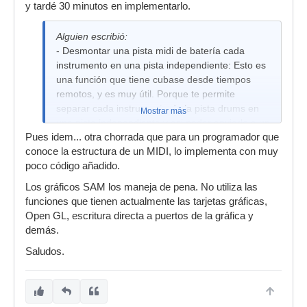
y tardé 30 minutos en implementarlo.
Alguien escribió:
- Desmontar una pista midi de batería cada
instrumento en una pista independiente: Esto es
una función que tiene cubase desde tiempos
remotos, y es muy útil. Porque te permite
separar cada instrumento de la pista drums en
Mostrar más
una pista independiente y asi poder enviarlo a un
Pues idem... otra chorrada que para un programador que
vst independiente.
conoce la estructura de un MIDI, lo implementa con muy
poco código añadido.
Los gráficos SAM los maneja de pena. No utiliza las
funciones que tienen actualmente las tarjetas gráficas,
Open GL, escritura directa a puertos de la gráfica y
demás.
Saludos.