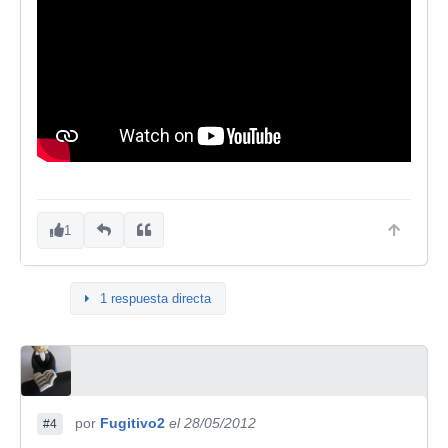
1
1 respuesta directa
por
Fugitivo2
el 28/05/2012
#4