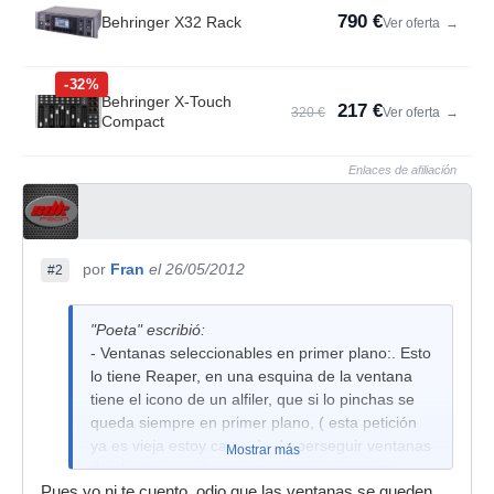
790 €
Behringer X32 Rack
Ver oferta
→
-32%
Behringer X-Touch
217 €
320 €
Ver oferta
→
Compact
Enlaces de afiliación
por
Fran
el 26/05/2012
#2
"Poeta" escribió:
- Ventanas seleccionables en primer plano:. Esto
lo tiene Reaper, en una esquina de la ventana
tiene el icono de un alfiler, que si lo pinchas se
queda siempre en primer plano, ( esta petición
ya es vieja estoy cansado de perseguir ventanas
Mostrar más
de plugins para hacer retoques y que se me
Pues yo ni te cuento..odio que las ventanas se queden
queden debajo del mixer)