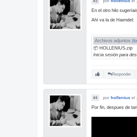
por
hollenius
el
#3
En el otro hilo sugerí
Ahí va la de Haendel:
Archivos adjuntos (
l
📦
HOLLENIUS.zip
Inicia sesión para de
Responder
por
hollenius
el
#4
Por fin, despues de tan