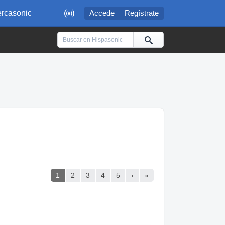

rcasonic
Accede
Regístrate
1
2
3
4
5
›
»