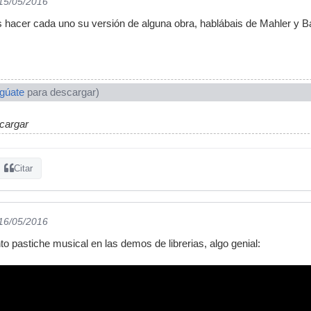
 15/05/2016
ais hacer cada uno su versión de alguna obra, hablábais de Mahler y B
ogúate
para descargar)
scargar
Citar
 16/05/2016
to pastiche musical en las demos de librerias, algo genial: