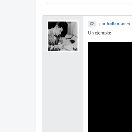
por
hollenius
el
#2
Un ejemplo: