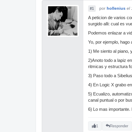
por
hollenius
el
#1
A peticion de varios c
surgido alli: cual es vu
Podemos enlazar a vid
Yo, por ejemplo, hago a
1) Me siento al piano,
2)Anoto todo a lapiz e
ritmicas y estructura f
3) Paso todo a Sibeliu
4) En Logic X grabo en 
5) Ecualizo, automatiz
canal puntual o por bus
6) Lo mas importante. 
1
Responder