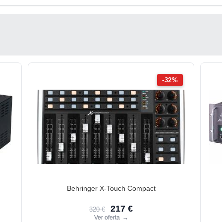
-32%
Behringer X-Touch Compact
217 €
320 €
Ver oferta
→