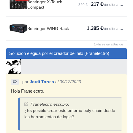
Behringer X-Touch
217 €
320 €
Ver oferta
→
Compact
1.385 €
Behringer WING Rack
Ver oferta
→
Enlaces de afiliación
Solución elegida por el creador del hilo (Franelectro)
por
Jordi Torres
el 09/12/2023
#2
Hola Franelectro,
Franelectro escribió:
¿Es posible crear este entorno poly chain desde
las herramientas de logic?