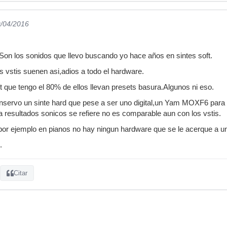
9/04/2016
on los sonidos que llevo buscando yo hace años en sintes soft.
s vstis suenen asi,adios a todo el hardware.
ft que tengo el 80% de ellos llevan presets basura.Algunos ni eso.
nservo un sinte hard que pese a ser uno digital,un Yam MOXF6 para s
 a resultados sonicos se refiere no es comparable aun con los vstis.
por ejemplo en pianos no hay ningun hardware que se le acerque a u
.
Citar