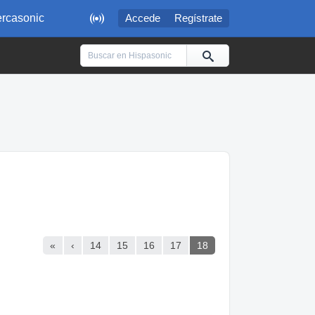

rcasonic
Accede
Regístrate
«
‹
14
15
16
17
18