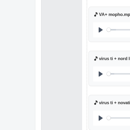
🎵
VA+ mopho.m
🎵
virus ti + nord
🎵
virus ti + nova