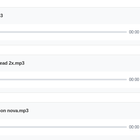
p3
00:00
 lead 2x.mp3
00:00
tion nova.mp3
00:00