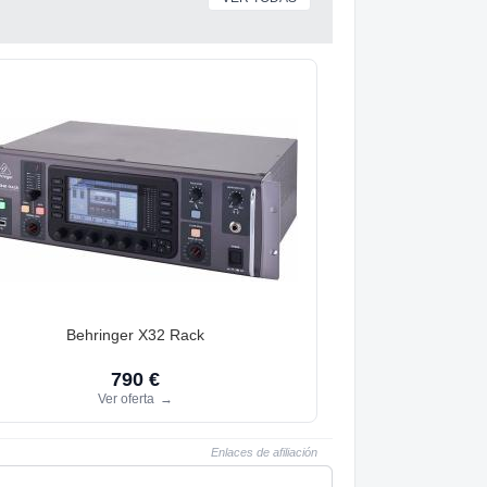
Behringer X32 Rack
790 €
Ver oferta
→
Enlaces de afiliación