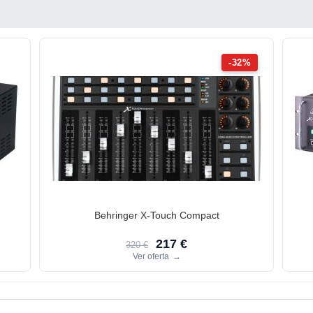
-32%
Behringer X-Touch Compact
217 €
320 €
Ver oferta
→