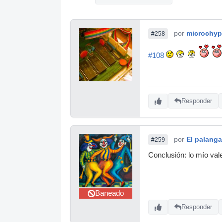
por
microchyp
#258
#108
Responder
por
El palang
#259
Conclusión: lo mío vale
Baneado
Responder