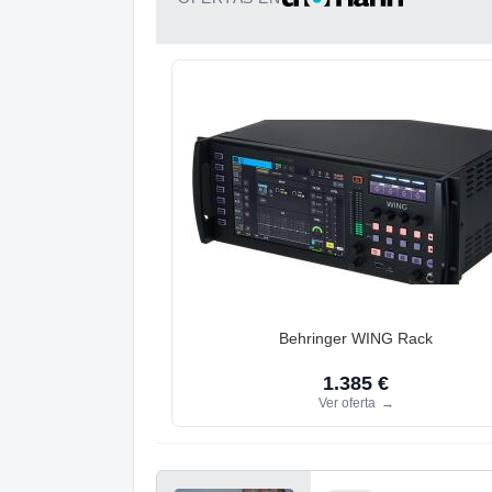
Behringer WING Rack
1.385 €
Ver oferta
→