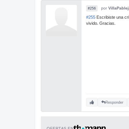
por
VillaPable
#256
#255
Escribiste una cr
vivido. Gracias.
Responder
OFERTAS EN