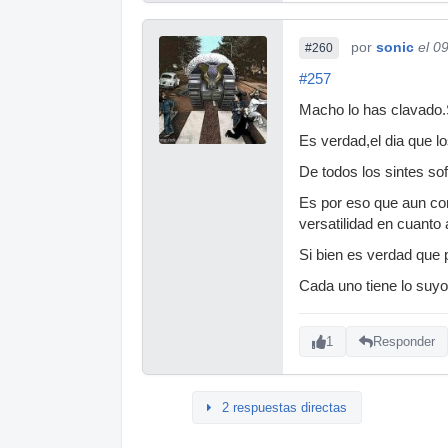
por
sonic
el 0
#260
#257
Macho lo has clavado.S
Es verdad,el dia que lo
De todos los sintes so
Es por eso que aun co
versatilidad en cuanto
Si bien es verdad que 
Cada uno tiene lo suyo
1
Responder
2 respuestas directas