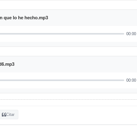
n que lo he hecho.mp3
00:00
td6.mp3
00:00
Citar