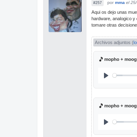
por
mma
el 25
#257
Aqui os dejo unas mues
hardware, analogico y 
tomare otras decisione
Archivos adjuntos (
l
🎵
mopho + moog 
🎵
mopho + moog 