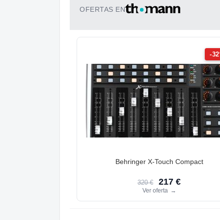
OFERTAS EN
-3
Behringer X-Touch Compact
217 €
320 €
Ver oferta
→