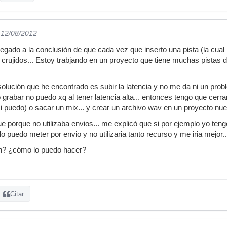
 12/08/2012
legado a la conclusión de que cada vez que inserto una pista (la cua
 crujidos... Estoy trabjando en un proyecto que tiene muchas pistas
 solución que he encontrado es subir la latencia y no me da ni un probl
ro grabar no puedo xq al tener latencia alta... entonces tengo que cerra
si puedo) o sacar un mix... y crear un archivo wav en un proyecto nu
e porque no utilizaba envios... me explicó que si por ejemplo yo ten
 lo puedo meter por envio y no utilizaria tanto recurso y me iria mejor..
ón? ¿cómo lo puedo hacer?
Citar