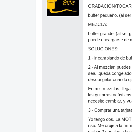
GRABACIÓN/TOCAR 
buffer pequeño. (al se
MEZCLA:
buffer grande. (al ser 
puede encargarse de m
SOLUCIONES:
1.- ir cambiando de bu
2.- Al mezclar, puedes
sea...queda congelado 
descongelar cuando qu
En mis mezclas, llega 
las guitarras acústica
necesito cambiar, 
3.- Comprar una tarjet
Yo tengo dos. La MOTU 
risa. Me cruje a la mí
grabar 2 canales a la v