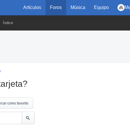
Artículos
Foros
Música
Equipo
Me
Índice
s
arjeta?
rcar como favorito