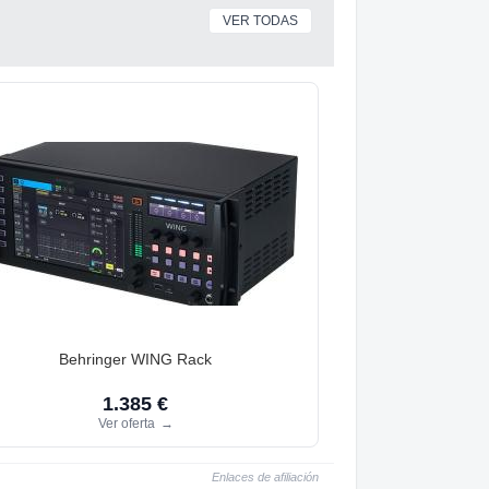
VER TODAS
Behringer WING Rack
1.385 €
Ver oferta
→
Enlaces de afiliación