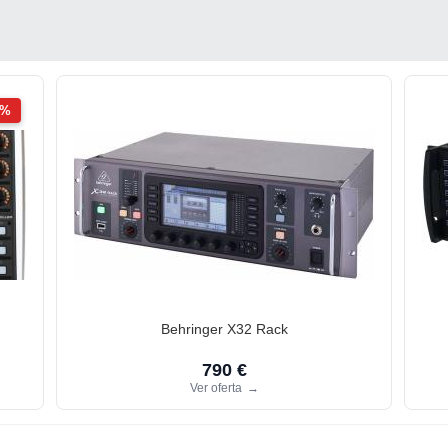
2%
Behringer X32 Rack
790 €
Ver oferta
→