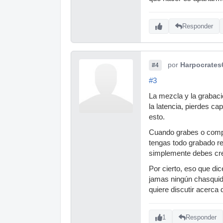
Responder
por
Harpocrates
#4
#3
La mezcla y la grabaci
la latencia, pierdes c
esto.
Cuando grabes o compo
tengas todo grabado re
simplemente debes crea
Por cierto, eso que di
jamas ningún chasquido
quiere discutir acerca
1
Responder