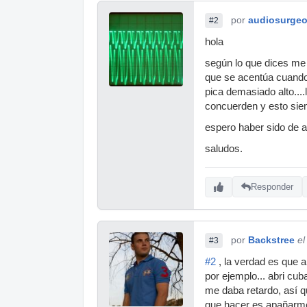
por
audiosurge
#2
hola
según lo que dices me 
que se acentúa cuando 
pica demasiado alto...
concuerden y esto siem
espero haber sido de 
saludos.
Responder
por
Backstree
el
#3
#2
, la verdad es que a
por ejemplo... abri cu
me daba retardo, así qu
que hacer es apañarm