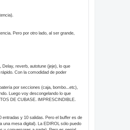
tencia).
encia. Pero por otro lado, al ser grande,
elay, reverb, autotune (jeje), lo que
n rápido. Con la comodidad de poder
atería por secciones (caja, bombo...etc),
elando. Luego voy descongelando lo que
VENTOS DE CUBASE. IMPRESCINDIBLE.
ntradas y 10 salidas. Pero el buffer es de
era una mesa digital). La EDIROL sólo puedo
os y conversores a parte). Pero es genial.