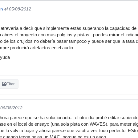
on
el 05/08/2012
atrevería a decir que simplemente estás superando la capacidad de p
abres el proyecto con mas pulg ins y pistas...puedes mirar el indic
.lo de los crujidos no debería pasar tampoco y puede ser que la tasa
pre producirá artefactos en el audio.
ayuda
Citar
 06/08/2012
hora parece que se ha solucionado... el otro dia probé editar subiendol
base en el local de ensayo (una sola pista con WAVES). para meter algu
e lo volvi a bajar y ahora parece que va otra vez todo perfecto. ESto 
e cuando tenga pelas un MAC, porque pc es un asco