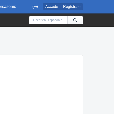

rcasonic
Accede
Regístrate