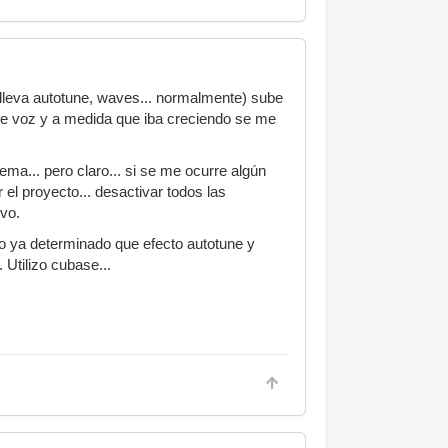
l lleva autotune, waves... normalmente) sube
 de voz y a medida que iba creciendo se me
ema... pero claro... si se me ocurre algún
r el proyecto... desactivar todos las
evo.
go ya determinado que efecto autotune y
. Utilizo cubase...