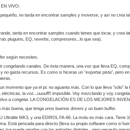
EN VIVO:
r pequeño, no tarda en encontrar samples y moverse, y así no crea la
grande, tarda en encontrar samples cuando tienes que tocar, y crea lat
ás pluguins, EQ, reverbs, compresores...lo que sea).
ffer según necesites.
 ir congelando canales. De ésta manera, una voz que lleva EQ, comp, D
y no gasta recursos. Es como si hiceras un "exportar pista", pero e
ieras.
un momento que ya el pc no aguanta más. Con lo que lleva "sólo" la b
s, eléctricas, la voz...uuuuff!! imposible. Voy mezclando y voy cong
y vuelvo a congelar. LA CONGELACIÓN ES DE LOS MEJORES IN
a más buena, que tenga unos buenos drivers y un buen buffer.
Ultralite MK3, y una EDIROL FA-66. La motu es más cara. Tiene 10 e
nima. Está pensada para directo (lleva su propio software como si fu
ez (se puede ampliar con las entradas digitales...pero necesito previ