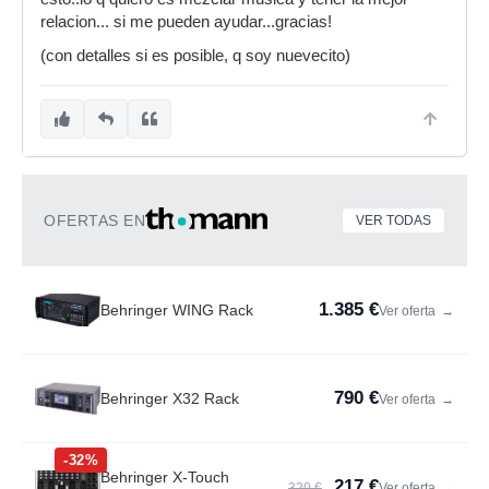
relacion... si me pueden ayudar...gracias!
(con detalles si es posible, q soy nuevecito)
OFERTAS EN
VER TODAS
1.385 €
Behringer WING Rack
Ver oferta
→
790 €
Behringer X32 Rack
Ver oferta
→
-32%
Behringer X-Touch
217 €
320 €
Ver oferta
→