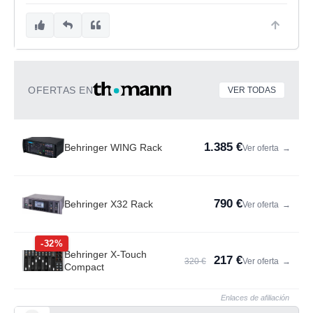
OFERTAS EN
VER TODAS
1.385 €
Behringer WING Rack
Ver oferta
→
790 €
Behringer X32 Rack
Ver oferta
→
-32%
Behringer X-Touch
217 €
320 €
Ver oferta
→
Compact
Enlaces de afiliación