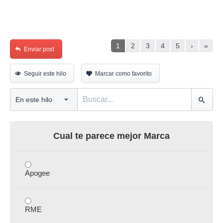
1
2
3
4
5
›
»
Enviar post
Seguir este hilo
Marcar como favorito
Cual te parece mejor Marca
Apogee
RME