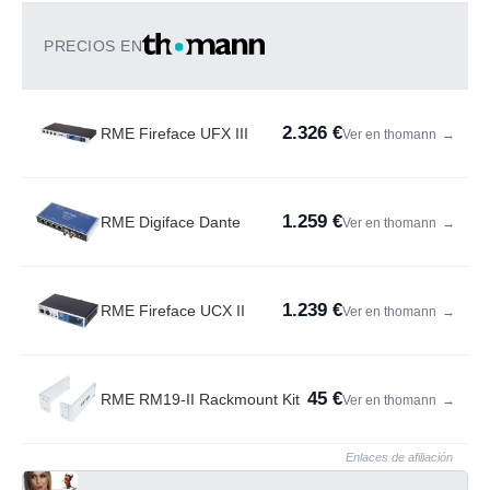
PRECIOS EN
2.326 €
RME Fireface UFX III
Ver en thomann
→
1.259 €
RME Digiface Dante
Ver en thomann
→
1.239 €
RME Fireface UCX II
Ver en thomann
→
45 €
RME RM19-II Rackmount Kit
Ver en thomann
→
Enlaces de afiliación