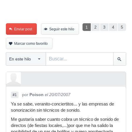
1
2
3
4
5
Enviar post
Seguir este hilo
Marcar como favorito
por
Poison
el 20/07/2007
#1
Ya se sabe, veranito-conciertitos... y las empresas de
sonorización sin técnicos de sonido.
Me gustaría saber cuanto cobra un técnico de sonido de
directos (de fiestas locales,...)por que me ha salido la
posibilidad de un par de bolillos y quiero aprobecharla.