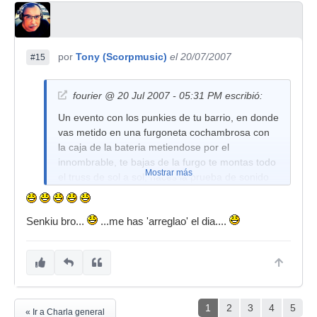
por
Tony (Scorpmusic)
el 20/07/2007
#15
fourier @ 20 Jul 2007 - 05:31 PM escribió:
Un evento con los punkies de tu barrio, en donde
vas metido en una furgoneta cochambrosa con
la caja de la bateria metiendose por el
innombrable, te bajas de la furgo te montas todo
Mostrar más
el truss de sol a sol, haces la prueba de sonido
con una guarringer, te cenas el bocata, haces el
directo con el cantante cayendose de un lado a
Senkiu bro...
otro por que va todo tajado, acabas, desmontas
...me has 'arreglao' el dia....
todo y saca un tio un fajo de billetes y si te pone
en la mano 500 euros, empieza a pensar que
eso es una tapadera de trata de blancas, o de
narcotraficantes
1
2
3
4
5
« Ir a Charla general