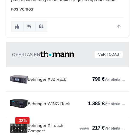
nos vemos
OFERTAS EN
VER TODAS
790 €
Behringer X32 Rack
Ver oferta
→
1.385 €
Behringer WING Rack
Ver oferta
→
-32%
Behringer X-Touch
217 €
320 €
Ver oferta
→
Compact