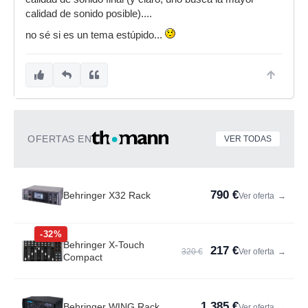
calidad de sonido posible)....
no sé si es un tema estúpido...
OFERTAS EN
VER TODAS
790 €
Behringer X32 Rack
Ver oferta
→
-32%
Behringer X-Touch
217 €
320 €
Ver oferta
→
Compact
1.385 €
Behringer WING Rack
Ver oferta
→