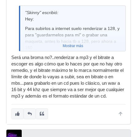
"Skinny" escribió:
Hey:
Para subirlos a internet suelo renderizar a 128, y
para "guardarmelos para mi" o grabar una
maqueta, antes lo hacia tb a 128, pero ahora a
Mostrar más
160....
no contemplaba la posibilidad de renderizar a
Será una broma no?..renderizar a mp3 y el bitrate a
wav....
escoger es algo cómo que lo haces por que no hay otro
remedio, y el bitrate máximo te lo marca normalmente el
límite de donde lo vayas a subir, sea en bitrate o en
mbs...para grabarlo en un cd pues lo clásico, un wav a
16 bit y 44 khz que siempre va a ser mejor que cualquier
mp3 y además es el formato estándar de un cd.