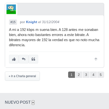
por
Knight
el 31/12/2004
#15
A mi a 192 kbps m suena bien. A 128 antes me sonaban
bien, ahora noto bastantes errores a este bitrate. A
bitrates mayores de 192 la verdad es que no noto mucha
diferencia.
1
2
3
4
5
« Ir a Charla general
NUEVO POST
×