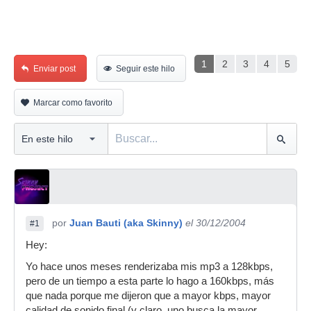
1
2
3
4
5
Enviar post
Seguir este hilo
Marcar como favorito
por
Juan Bauti (aka Skinny)
el 30/12/2004
#1
Hey:
Yo hace unos meses renderizaba mis mp3 a 128kbps,
pero de un tiempo a esta parte lo hago a 160kbps, más
que nada porque me dijeron que a mayor kbps, mayor
calidad de sonido final (y claro, uno busca la mayor