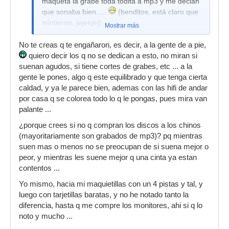
maqueta la grabé toda todita a mp3 y me decian
que sonaba bien.....
(benditos, está claro que
mintieron, jejeejej)
Mostrar más
No te creas q te engañaron, es decir, a la gente de a pie,
quiero decir los q no se dedican a esto, no miran si
suenan agudos, si tiene cortes de grabes, etc ... a la
gente le pones, algo q este equilibrado y que tenga cierta
caldad, y ya le parece bien, ademas con las hifi de andar
por casa q se colorea todo lo q le pongas, pues mira van
palante ...
¿porque crees si no q compran los discos a los chinos
(mayoritariamente son grabados de mp3)? pq mientras
suen mas o menos no se preocupan de si suena mejor o
peor, y mientras les suene mejor q una cinta ya estan
contentos ...
Yo mismo, hacia mi maquietillas con un 4 pistas y tal, y
luego con tarjetillas baratas, y no he notado tanto la
diferencia, hasta q me compre los monitores, ahi si q lo
noto y mucho ...