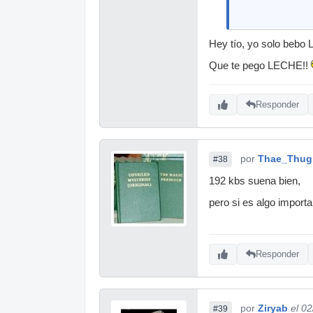
Hey tío, yo solo bebo 
Que te pego LECHE!!
Responder
por
Thae_Thug
#38
192 kbs suena bien,
pero si es algo import
Responder
por
Ziryab
el 0
#39