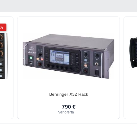
2%
Behringer X32 Rack
790 €
Ver oferta
→