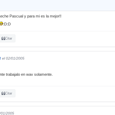
Leche Pascual y para mi es la mejor!!
:D:D
Citar
!
el 02/01/2005
ante trabajalo en wav solamente.
Citar
2/01/2005