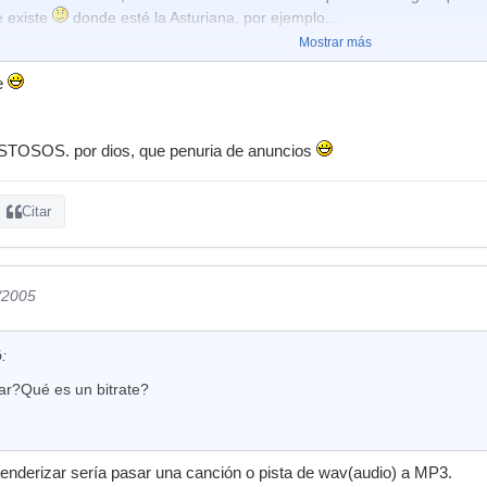
e existe
donde esté la Asturiana, por ejemplo...
Mostrar más
e
 será la peor... pero la publicidad es la más retro de todas
Sus anunc
.
STOSOS. por dios, que penuria de anuncios
Citar
/2005
:
ar?Qué es un bitrate?
enderizar sería pasar una canción o pista de wav(audio) a MP3.