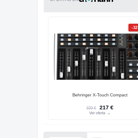
-3
Behringer X-Touch Compact
217 €
320 €
Ver oferta
→