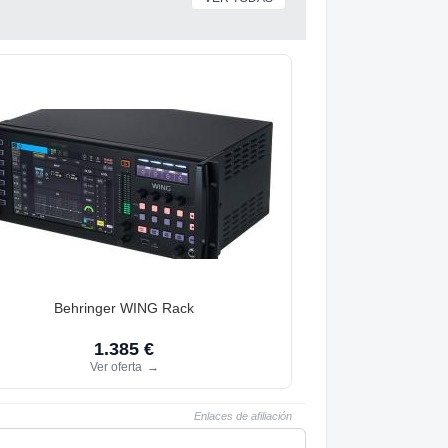
Behringer WING Rack
1.385 €
Ver oferta
→
Enlaces de afiliación