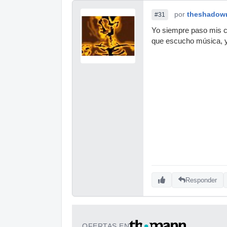
por
theshadow
#31
Yo siempre paso mis cd
que escucho música, y
Responder
OFERTAS EN