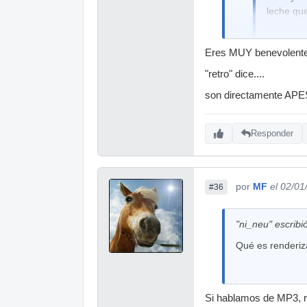
leche qu
Eres MUY benevolent
La leche Pascual
de hace 20 años
"retro" dice....
son directamente APE
Responder
por
MF
el 02/01
#36
"ni_neu" escribió
Qué es renderiz
Si hablamos de MP3, r