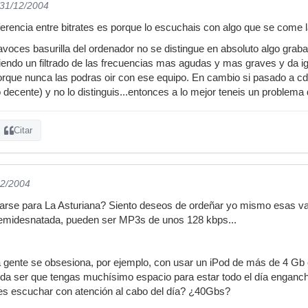
 31/12/2004
ferencia entre bitrates es porque lo escuchais con algo que se come l
avoces basurilla del ordenador no se distingue en absoluto algo graba
iendo un filtrado de las frecuencias mas agudas y mas graves y da ig
rque nunca las podras oir con ese equipo. En cambio si pasado a cd
 decente) y no lo distinguis...entonces a lo mejor teneis un problema
Citar
12/2004
rse para La Asturiana? Siento deseos de ordeñar yo mismo esas va
semidesnatada, pueden ser MP3s de unos 128 kbps...
a gente se obsesiona, por ejemplo, con usar un iPod de más de 4 Gb
ueda ser que tengas muchísimo espacio para estar todo el día engancha
s escuchar con atención al cabo del día? ¿40Gbs?