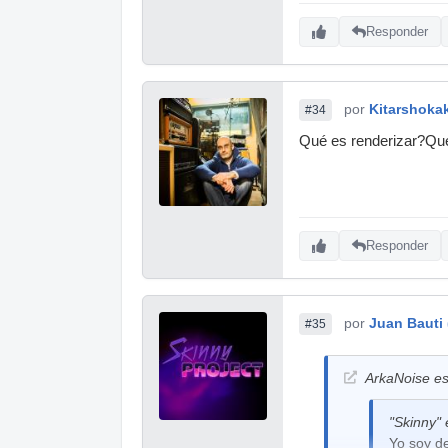
Responder
por
Kitarshoka
#34
Qué es renderizar?Qué
Responder
por
Juan Bauti 
#35
ArkaNoise es
"Skinny" 
Yo soy d