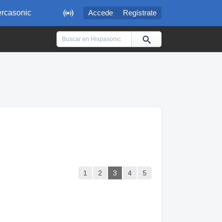

rcasonic
Accede
Regístrate
1
2
3
4
5