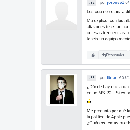
por
jorpese1
el
#32
Los que no notais la di
Me explico: con los alt
altavoces te estan hac
de esas frecuencias po
teneis un equipo medio
Responder
por
Briar
el 31/
#33
¿Dónde hay que apunta
en un MS-20... Si es 
Me pregunto por qué l
la política de Apple p
¿Cuántos temas puede