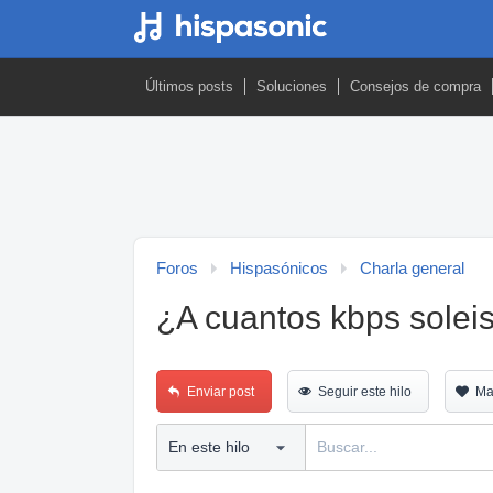
Últimos posts
Soluciones
Consejos de compra
Foros
Hispasónicos
Charla general
¿A cuantos kbps solei
Enviar post
Seguir este hilo
Ma