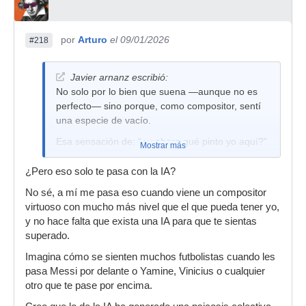
por
Arturo
el 09/01/2026
#218
Javier arnanz escribió:
No solo por lo bien que suena —aunque no es
perfecto— sino porque, como compositor, sentí
una especie de vacío.
Esa sensación de: “¿y ahora qué pinto yo aquí?”
Mostrar más
¿Pero eso solo te pasa con la IA?
No sé, a mí me pasa eso cuando viene un compositor
virtuoso con mucho más nivel que el que pueda tener yo,
y no hace falta que exista una IA para que te sientas
superado.
Imagina cómo se sienten muchos futbolistas cuando les
pasa Messi por delante o Yamine, Vinicius o cualquier
otro que te pase por encima.