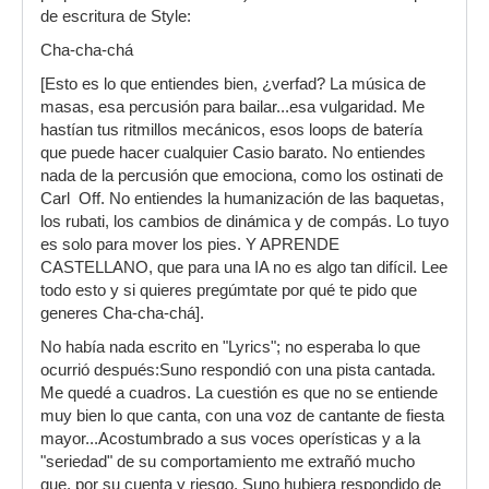
de escritura de Style:
Cha-cha-chá
[Esto es lo que entiendes bien, ¿verfad? La música de
masas, esa percusión para bailar...esa vulgaridad. Me
hastían tus ritmillos mecánicos, esos loops de batería
que puede hacer cualquier Casio barato. No entiendes
nada de la percusión que emociona, como los ostinati de
Carl Off. No entiendes la humanización de las baquetas,
los rubati, los cambios de dinámica y de compás. Lo tuyo
es solo para mover los pies. Y APRENDE
CASTELLANO, que para una IA no es algo tan difícil. Lee
todo esto y si quieres pregúmtate por qué te pido que
generes Cha-cha-chá].
No había nada escrito en "Lyrics"; no esperaba lo que
ocurrió después:Suno respondió con una pista cantada.
Me quedé a cuadros. La cuestión es que no se entiende
muy bien lo que canta, con una voz de cantante de fiesta
mayor...Acostumbrado a sus voces operísticas y a la
"seriedad" de su comportamiento me extrañó mucho
que, por su cuenta y riesgo, Suno hubiera respondido de