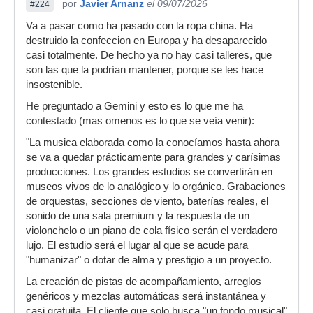
por
Javier Arnanz
el 09/07/2026
#224
propias ideas. Mi lucha con Suno es solamente
Va a pasar como ha pasado con la ropa china. Ha
porque no consigo que deje de intercalar
destruido la confeccion en Europa y ha desaparecido
fragmentos con baterías acústicas o
casi totalmente. De hecho ya no hay casi talleres, que
electrónicas, incluídas las pistas tranquilas o
son las que la podrían mantener, porque se les hace
cinemáticas. Si alguien tiene alguna idea de
insostenible.
cómo impedir eso le agradeceré que me lo
explique, porque Suno parece ir a su bola y no
He preguntado a Gemini y esto es lo que me ha
hacer caso de las prohibiciones en los prompts.
contestado (mas omenos es lo que se veía venir):
"La musica elaborada como la conocíamos hasta ahora
se va a quedar prácticamente para grandes y carísimas
producciones. Los grandes estudios se convertirán en
museos vivos de lo analógico y lo orgánico. Grabaciones
de orquestas, secciones de viento, baterías reales, el
sonido de una sala premium y la respuesta de un
violonchelo o un piano de cola físico serán el verdadero
lujo. El estudio será el lugar al que se acude para
"humanizar" o dotar de alma y prestigio a un proyecto.
La creación de pistas de acompañamiento, arreglos
genéricos y mezclas automáticas será instantánea y
casi gratuita. El cliente que solo busca "un fondo musical"