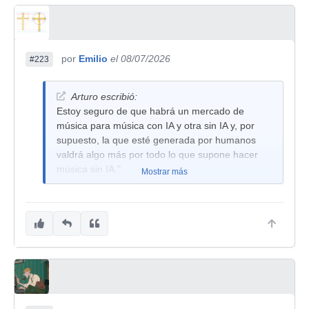
por
Emilio
el 08/07/2026
#223
Arturo escribió:
Estoy seguro de que habrá un mercado de
música para música con IA y otra sin IA y, por
supuesto, la que esté generada por humanos
valdrá algo más por todo lo que supone hacer
música sin IA."
Mostrar más
A principios del siglo XIX, Beethoven, inicia su
cuarto movimiento de la 9a sinfonía con una
heptiada: nada menos que las siete notas de la
escala de Re menor. Si en aquella época hubiera
existido la IA le hubiera dicho que ese acorde "no
existe". "No es computable", decía un robot de
una antigua serie de Sci-Fi. A las máquinas hay
que sacarles el jugo y aprovechar su rapidez
para luego romper su trabajo con nuestras