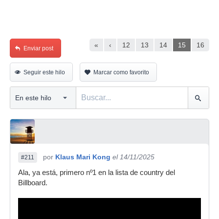
«
‹
12
13
14
15
16
Enviar post
Seguir este hilo
Marcar como favorito
por
Klaus Mari Kong
el 14/11/2025
#211
Ala, ya está, primero nº1 en la lista de country del
Billboard.