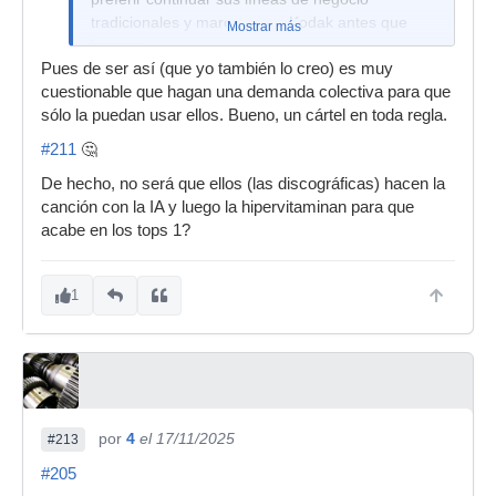
tradicionales y marcarse un Kodak antes que
Mostrar más
innovar.
Pues de ser así (que yo también lo creo) es muy
cuestionable que hagan una demanda colectiva para que
sólo la puedan usar ellos. Bueno, un cártel en toda regla.
#211
🤔
De hecho, no será que ellos (las discográficas) hacen la
canción con la IA y luego la hipervitaminan para que
acabe en los tops 1?
1
por
4
el 17/11/2025
#213
#205