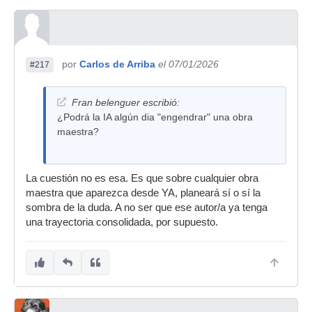
musical humano. La RIAA no puede parar la
tecnología global para siempre, solo ralentizarla
o
regularla
. ⭐ Conclusión clara Sí, actualmente
la RIAA tiene mucho más poder efectivo, legal y
económico que todas las IA musicales juntas.
por
Carlos de Arriba
el 07/01/2026
#217
Pero a largo plazo, el poder de las IAs está
creciendo y podría superar a la industria
tradicional en alcance creativo y producción. Si
Fran belenguer escribió:
quieres, puedo compararlas punto por punto
¿Podrá la IA algún dia "engendrar" una obra
(legal, económico, tecnológico, social) o darte un
maestra?
resumen más corto.
4 escribió:
La cuestión no es esa. Es que sobre cualquier obra
este video ha quedado muy en
maestra que aparezca desde YA, planeará sí o sí la
silencio, solo ha habido dos que lo han
sombra de la duda. A no ser que ese autor/a ya tenga
comentado.. creeis que la RIAA podra
una trayectoria consolidada, por supuesto.
con SUNO?