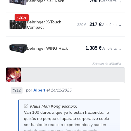
790 €
Behringer X32 Rack
Ver oferta
→
-32%
Behringer X-Touch
217 €
320 €
Ver oferta
→
Compact
1.385 €
Behringer WING Rack
Ver oferta
→
Enlaces de afiliación
por
Albert
el 14/11/2025
#212
Klaus Mari Kong escribió:
Van 100 duros a que ya lo están haciendo... o
quizás no porque el aparato corporativo suele
ser bastante reacio a experimentos y suelen
preferir continuar sus líneas de negocio