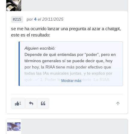
por
4
el 20/11/2025
#215
se me ha ocurrido lanzar una pregunta al azar a chatgpt,
este es el resultado:
Alguien escribió:
Depende de qué entiendas por “poder”, pero en
términos generales sí se puede decir que, hoy
por hoy, la RIAA tiene más poder efectivo que
todas las IAs musicales juntas, y te explico por
qué: ✅ 1. Poder legal y regulatorio La RIAA
Mostrar más
(Recording Industry Association of America):
Representa a las mayores discográficas del
mundo (Universal, Sony, Warner). Tiene
1
influencia directa en legislación, tribunales y
políticas de copyright. Puede demandar,
presionar, bloquear servicios, exigir retiradas de
contenido y cambiar normativas. 👉 Ninguna IA
musical tiene poder legal. Son herramientas o