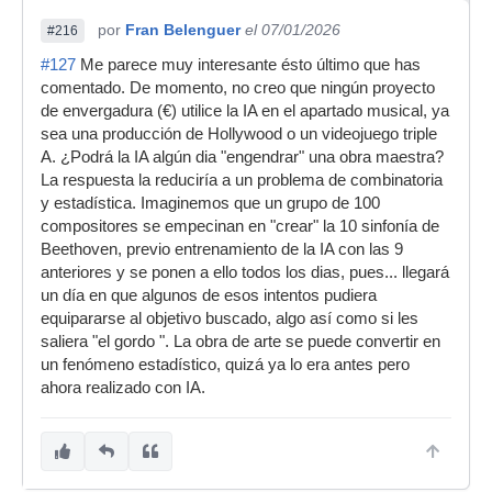
servicios sujetos a esas leyes. Conclusión: en lo
por
Fran Belenguer
el 07/01/2026
legal, la RIAA es MUCHO más poderosa. ✅ 2.
#216
Poder económico La RIAA representa una
#127
Me parece muy interesante ésto último que has
industria de miles de millones de dólares solo en
comentado. De momento, no creo que ningún proyecto
EEUU. Las IA musicales (Suno, Udio, etc.): Son
de envergadura (€) utilice la IA en el apartado musical, ya
empresas nuevas. No controlan derechos
sea una producción de Hollywood o un videojuego triple
globales. No tienen el mismo músculo financiero
A. ¿Podrá la IA algún dia "engendrar" una obra maestra?
ni político. ✅ 3. Poder para frenar o limitar la
La respuesta la reduciría a un problema de combinatoria
tecnología La RIAA ya ha: Demandado a
y estadística. Imaginemos que un grupo de 100
empresas de IA. Forzado cambios en modelos
compositores se empecinan en "crear" la 10 sinfonía de
entrenados con música protegida. Presionado
Beethoven, previo entrenamiento de la IA con las 9
plataformas para bloquear audios generados
anteriores y se ponen a ello todos los dias, pues... llegará
con voces de artistas. Esto demuestra que tiene
un día en que algunos de esos intentos pudiera
la capacidad real de frenar, limitar o moldear el
equipararse al objetivo buscado, algo así como si les
desarrollo de la IA musical. Las IAs no pueden
saliera "el gordo ". La obra de arte se puede convertir en
“defenderse” solas; dependen de empresas que
un fenómeno estadístico, quizá ya lo era antes pero
las operan. ⚠️ 4. Pero… las IA musicales tienen
ahora realizado con IA.
un poder diferente Aunque no tienen poder legal
o institucional, sí tienen: Velocidad de
innovación brutal. Capacidad de producción
infinita. Potencial de sustituir parte del trabajo