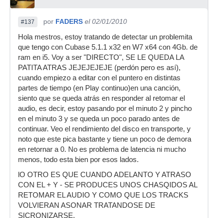
por
FADERS
el 02/01/2010
#137
Hola mestros, estoy tratando de detectar un problemita
que tengo con Cubase 5.1.1 x32 en W7 x64 con 4Gb. de
ram en i5. Voy a ser "DIRECTO", SE LE QUEDA LA
PATITA ATRAS JEJEJEJEJE (perdón pero es así),
cuando empiezo a editar con el puntero en distintas
partes de tiempo (en Play continuo)en una canción,
siento que se queda atrás en responder al retomar el
audio, es decir, estoy pasando por el minuto 2 y pincho
en el minuto 3 y se queda un poco parado antes de
continuar. Veo el rendimiento del disco en transporte, y
noto que este pica bastante y tiene un poco de demora
en retornar a 0. No es problema de latencia ni mucho
menos, todo esta bien por esos lados.
lO OTRO ES QUE CUANDO ADELANTO Y ATRASO
CON EL + Y - SE PRODUCES UNOS CHASQIDOS AL
RETOMAR EL AUDIO Y COMO QUE LOS TRACKS
VOLVIERAN ASONAR TRATANDOSE DE
SICRONIZARSE.