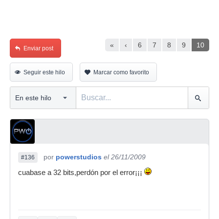
«
‹
6
7
8
9
10
Enviar post
Seguir este hilo
Marcar como favorito
por
powerstudios
el 26/11/2009
#136
cuabase a 32 bits,perdón por el error¡¡¡