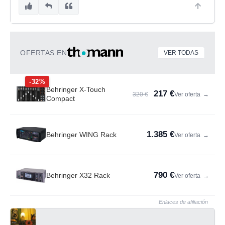
OFERTAS EN
VER TODAS
-32%
Behringer X-Touch
217 €
320 €
Ver oferta
→
Compact
1.385 €
Behringer WING Rack
Ver oferta
→
790 €
Behringer X32 Rack
Ver oferta
→
Enlaces de afiliación