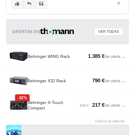
OFERTAS EN
VER TODAS
1.385 €
Behringer WING Rack
Ver oferta
→
790 €
Behringer X32 Rack
Ver oferta
→
-32%
Behringer X-Touch
217 €
320 €
Ver oferta
→
Compact
Enlaces de afiliación