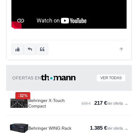
OFERTAS EN
VER TODAS
-32%
Behringer X-Touch
217 €
320 €
Ver oferta
→
Compact
1.385 €
Behringer WING Rack
Ver oferta
→