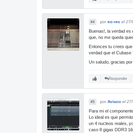
por
eo-rec
el 27
#4
Buenas!, la verdad es 
que, no me queda queda
Entonces tu crees que 
verdad que el Cubase 7
Un saludo, gracias por
Responder
por
Aviaco
el 27
#5
Para mi el componente 
Lo ideal es que permit
un 4 nucleos reales, y
caso 8 gigas DDR3 160