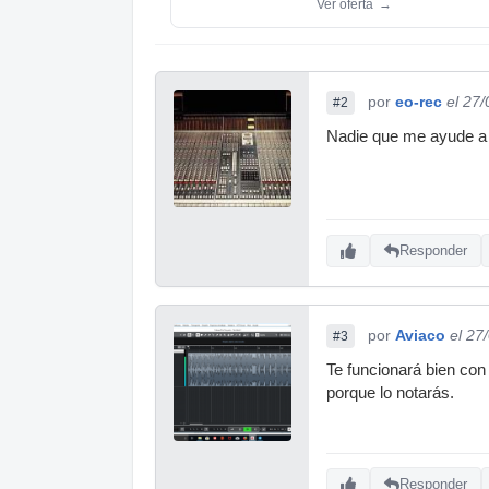
Ver oferta
→
por
eo-rec
el 27
#2
Nadie que me ayude a 
Responder
por
Aviaco
el 27
#3
Te funcionará bien con
porque lo notarás.
Responder