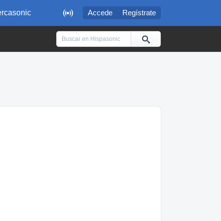

rcasonic
Accede
Regístrate