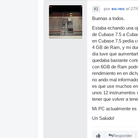
por
eo-rec
el 27
#1
Buenas a todos.
Estaba echando una oje
de Cubase 7.5 a Cubase
en Cubase 7.5 pedía 
4 GB de Ram, y mi dud
día tuve que aumentar
quedaba bastante corto 
con 6GB de Ram podre 
rendimiento en en dich
no ando mal informado
es que use muchos en 
unos 12 instrumentos v
tener que volver a ten
Mi PC actualmente es 
Un Saludo!
Responder