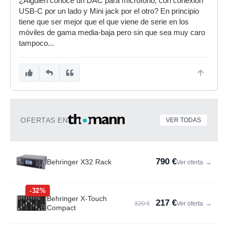
¿Alguien conoce un DAC para micrófono, con conexión
USB-C por un lado y Mini jack por el otro? En principio
tiene que ser mejor que el que viene de serie en los
móviles de gama media-baja pero sin que sea muy caro
tampoco...
OFERTAS EN
VER TODAS
790 €
Behringer X32 Rack
Ver oferta
→
-32%
Behringer X-Touch
217 €
320 €
Ver oferta
→
Compact