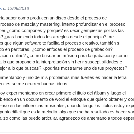
k
el 12/06/2018
ría saber como producen un disco desde el proceso de
roceso de mezcla y mastering, intento profundizar en el proceso
ber ¿como compones y porque? es decir ¿empiezas por las las
a? ¿vas haciendo todos los arreglos desde el principio? me
es que algún software te facilita el proceso creativo, también si
do en partituras, ¿como enfocas el proceso de grabación?
oración online? ¿como buscar un músico para la grabación y como
a lo que propone o la interpretación sin herir susceptibilidades e
mejor a lo que buscas? ¿podrías mostrarme uno de tus proyectos?
rimentando y uno de mis problemas mas fuertes es hacer la letra
veces se me ocurren buenas ideas
oy experimentando en crear primero el titulo del álbum y luego el
scribiendo en un documento de word el enfoque que quiero obtener y c
ienso en las influencias musicales, cuando tengo los titulos estoy ex
punto difícil que es la melodía, algo que me ha resultado es hacer v
alizo como las puedo articular, agradezco de antemano a todos esper