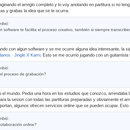
inando el arreglo completo y lo voy anotando en partitura si no te
as y grabas la idea que se te ocurra.
ribió:
n software te facilita el proceso creativo, también si siempre transcribe
ndo con algun software y se me ocurre alguna idea interesante, la s
danos · Jingle X Kami
. Esto se me ocurrió jugando con un guitarrista v
ribió:
l proceso de grabación?
 el mundo. Pedía una hora en los estudios que conozco, arrendaba la
ra la sesion con todas las partituras preparadas y obviamente el ar
rtan, algunos ofrecen servicios online que se pueden ocupar. Esto 
ribió:
 colaboración online?