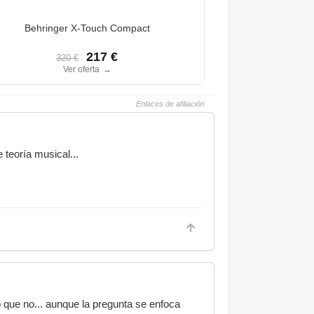
Behringer X-Touch Compact
217 €
320 €
Ver oferta
→
Enlaces de afiliación
teoría musical...
o que no... aunque la pregunta se enfoca