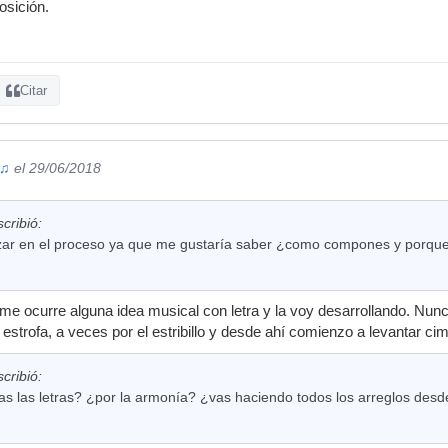
sición.
Citar
 ♫
el 29/06/2018
scribió:
izar en el proceso ya que me gustaría saber ¿como compones y porqu
 ocurre alguna idea musical con letra y la voy desarrollando. Nunc
strofa, a veces por el estribillo y desde ahí comienzo a levantar cim
scribió:
s las letras? ¿por la armonía? ¿vas haciendo todos los arreglos desde