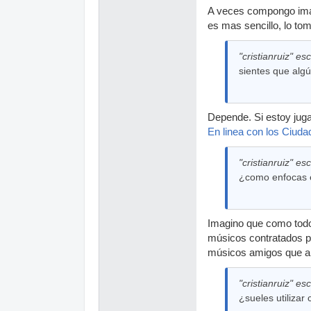
A veces compongo imag
es mas sencillo, lo tom
"cristianruiz" esc
sientes que algú
Depende. Si estoy juga
En linea con los Ciuda
"cristianruiz" esc
¿como enfocas e
Imagino que como todo
músicos contratados pa
músicos amigos que apo
"cristianruiz" esc
¿sueles utilizar