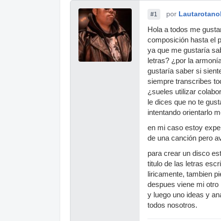
por
Lautarotano
#1
Hola a todos me gusta
composición hasta el p
ya que me gustaría sa
letras? ¿por la armoní
gustaría saber si sient
siempre transcribes to
¿sueles utilizar colab
le dices que no te gust
intentando orientarlo 
en mi caso estoy expe
de una canción pero a
para crear un disco est
titulo de las letras e
liricamente, tambien p
despues viene mi otro 
y luego uno ideas y an
todos nosotros.