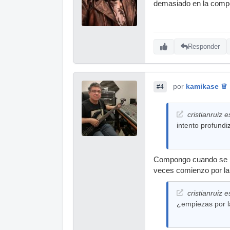
demasiado en la compo
Responder
por
kamikase ♕
#4
cristianruiz e
intento profund
Compongo cuando se me
veces comienzo por la e
cristianruiz e
¿empiezas por la