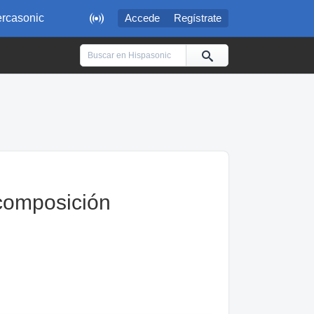

rcasonic
Accede
Regístrate
composición