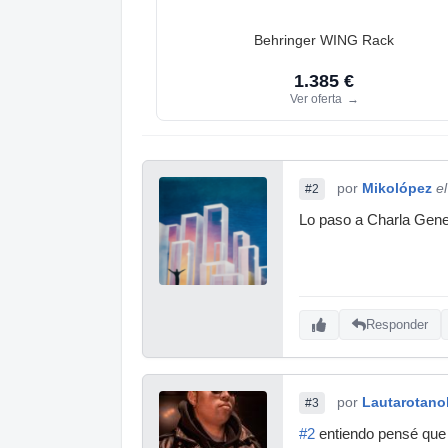
Behringer WING Rack
1.385 €
Ver oferta
→
por
Mikolópez
e
#2
Lo paso a Charla Gener
Responder
por
Lautarotano
#3
#2
entiendo pensé que c