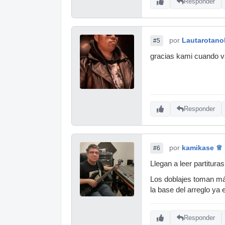
Responder
por
Lautarotano
#5
gracias kami cuando va
Responder
por
kamikase ♕
#6
Llegan a leer partitur
Los doblajes toman má
la base del arreglo ya
Responder